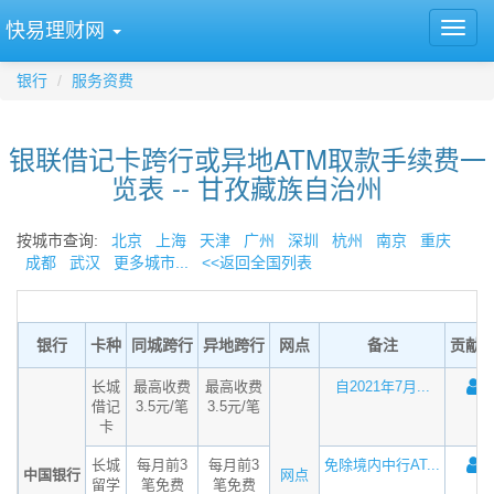
快易理财网
银行
服务资费
银联借记卡跨行或异地ATM取款手续费一
览表 -- 甘孜藏族自治州
按城市查询:
北京
上海
天津
广州
深圳
杭州
南京
重庆
成都
武汉
更多城市...
<<返回全国列表
银行
卡种
同城跨行
异地跨行
网点
备注
贡献
长城
最高收费
最高收费
自2021年7月...
借记
3.5元/笔
3.5元/笔
卡
长城
每月前3
每月前3
免除境内中行AT...
中国银行
网点
留学
笔免费
笔免费