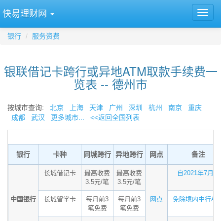
快易理财网
银行
服务资费
银联借记卡跨行或异地ATM取款手续费一
览表 -- 德州市
按城市查询:
北京
上海
天津
广州
深圳
杭州
南京
重庆
成都
武汉
更多城市...
<<返回全国列表
银行
卡种
同城跨行
异地跨行
网点
备注
长城借记卡
最高收费
最高收费
自2021年7月...
3.5元/笔
3.5元/笔
中国银行
长城留学卡
每月前3
每月前3
网点
免除境内中行AT..
笔免费
笔免费