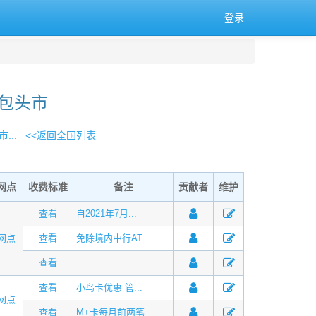
登录
 包头市
...
<<返回全国列表
网点
收费标准
备注
贡献者
维护
查看
自2021年7月...
网点
查看
免除境内中行AT...
查看
查看
小鸟卡优惠 管...
网点
查看
M+卡每月前两笔...