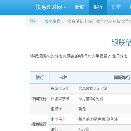
快易理财网
新股
银行
汇率
银行
服务资费
银联借记卡跨行或异地ATM取款手
银联借
根据您所在的城市有网点的银行查询手续费? 热门城市:
银行
卡种
同城跨行
长城借记卡
最高收费3.5元/笔
中国银行
长城留学卡
每月前3笔免费
银行卡
暂免
小小鸟卡
每月前30笔免费,见备注
招商银行
银行卡
4元/笔