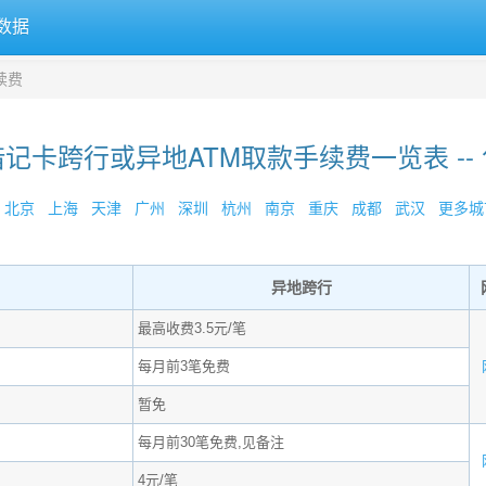
数据
续费
记卡跨行或异地ATM取款手续费一览表 --
北京
上海
天津
广州
深圳
杭州
南京
重庆
成都
武汉
更多城市
异地跨行
最高收费3.5元/笔
每月前3笔免费
暂免
每月前30笔免费,见备注
4元/笔