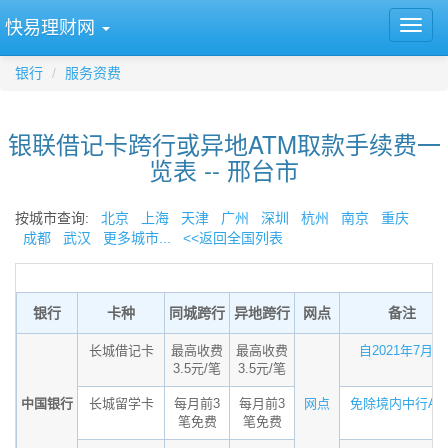
快易理财网
银行
服务资费
银联借记卡跨行或异地ATM取款手续费一
览表 -- 邢台市
按城市查询:
北京
上海
天津
广州
深圳
杭州
南京
重庆
成都
武汉
更多城市...
<<返回全国列表
银行
卡种
同城跨行
异地跨行
网点
备注
长城借记卡
最高收费
最高收费
自2021年7月...
3.5元/笔
3.5元/笔
中国银行
长城留学卡
每月前3
每月前3
网点
免除境内中行AT..
笔免费
笔免费