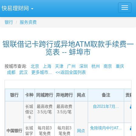
快易理财网
银行
服务资费
银联借记卡跨行或异地ATM取款手续费一
览表 -- 蚌埠市
按城市查询:
北京
上海
天津
广州
深圳
杭州
南京
重庆
成都
武汉
更多城市...
<<返回全国列表
银行
卡种
同城跨行
异地跨行
网点
备注
贡献
长城
最高收费
最高收费
自2021年7月...
借记
3.5元/笔
3.5元/笔
卡
长城
每月前3
每月前3
免除境内中行AT...
中国银行
网点
留学
笔免费
笔免费