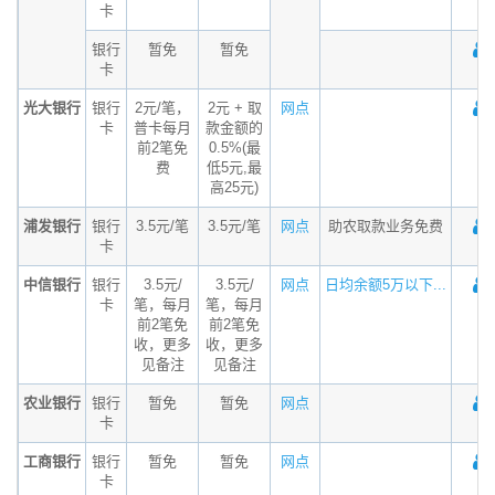
卡
银行
暂免
暂免
卡
光大银行
银行
2元/笔，
2元 + 取
网点
卡
普卡每月
款金额的
前2笔免
0.5%(最
费
低5元,最
高25元)
浦发银行
银行
3.5元/笔
3.5元/笔
网点
助农取款业务免费
卡
中信银行
银行
3.5元/
3.5元/
网点
日均余额5万以下...
卡
笔，每月
笔，每月
前2笔免
前2笔免
收，更多
收，更多
见备注
见备注
农业银行
银行
暂免
暂免
网点
卡
工商银行
银行
暂免
暂免
网点
卡