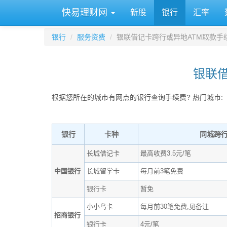
快易理财网
新股
银行
汇率
银行
服务资费
银联借记卡跨行或异地ATM取款手
银联借
根据您所在的城市有网点的银行查询手续费? 热门城市:
银行
卡种
同城跨
长城借记卡
最高收费3.5元/笔
中国银行
长城留学卡
每月前3笔免费
银行卡
暂免
小小鸟卡
每月前30笔免费,见备注
招商银行
银行卡
4元/笔