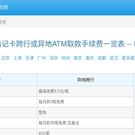
数据
续费
记卡跨行或异地ATM取款手续费一览表 --
北京
上海
天津
广州
深圳
杭州
南京
重庆
成都
武汉
更多城市
行
异地跨行
最高收费3.5元/笔
每月前3笔免费
暂免
每月前30笔免费,见备注
4元/笔