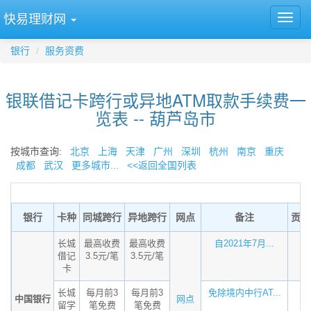
快易理财网
银行
服务资费
银联借记卡跨行或异地ATM取款手续费一
览表 -- 葫芦岛市
按城市查询:
北京
上海
天津
广州
深圳
杭州
南京
重庆
成都
武汉
更多城市...
<<返回全国列表
银行
卡种
同城跨行
异地跨行
网点
备注
贡献
长城
最高收费
最高收费
自2021年7月...
借记
3.5元/笔
3.5元/笔
卡
长城
每月前3
每月前3
免除境内中行AT...
中国银行
网点
留学
笔免费
笔免费