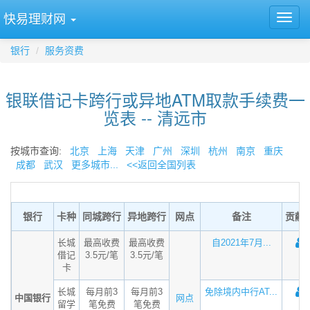
快易理财网
银行
服务资费
银联借记卡跨行或异地ATM取款手续费一
览表 -- 清远市
按城市查询:
北京
上海
天津
广州
深圳
杭州
南京
重庆
成都
武汉
更多城市...
<<返回全国列表
银行
卡种
同城跨行
异地跨行
网点
备注
贡献
长城
最高收费
最高收费
自2021年7月...
借记
3.5元/笔
3.5元/笔
卡
长城
每月前3
每月前3
免除境内中行AT...
中国银行
网点
留学
笔免费
笔免费