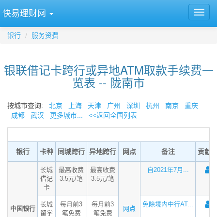
快易理财网
银行
服务资费
银联借记卡跨行或异地ATM取款手续费一
览表 -- 陇南市
按城市查询:
北京
上海
天津
广州
深圳
杭州
南京
重庆
成都
武汉
更多城市...
<<返回全国列表
银行
卡种
同城跨行
异地跨行
网点
备注
贡献
长城
最高收费
最高收费
自2021年7月...
借记
3.5元/笔
3.5元/笔
卡
长城
每月前3
每月前3
免除境内中行AT...
中国银行
网点
留学
笔免费
笔免费