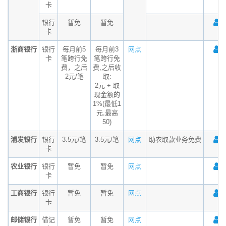
卡
银行
暂免
暂免
卡
浙商银行
银行
每月前5
每月前3
网点
卡
笔跨行免
笔跨行免
费，之后
费,之后收
2元/笔
取:
2元 + 取
现金额的
1%(最低1
元,最高
50)
浦发银行
银行
3.5元/笔
3.5元/笔
网点
助农取款业务免费
卡
农业银行
银行
暂免
暂免
网点
卡
工商银行
银行
暂免
暂免
网点
卡
邮储银行
借记
暂免
暂免
网点