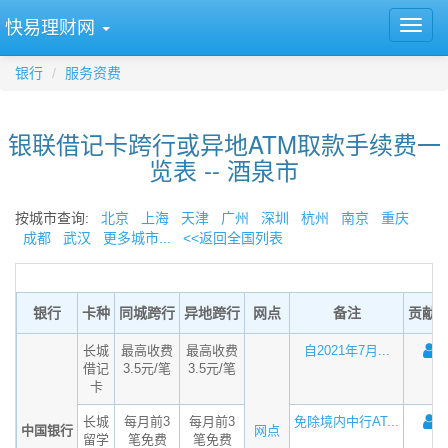
快易理财网
银行
服务资费
银联借记卡跨行或异地ATM取款手续费一
览表 -- 酒泉市
按城市查询:
北京
上海
天津
广州
深圳
杭州
南京
重庆
成都
武汉
更多城市...
<<返回全国列表
银行
卡种
同城跨行
异地跨行
网点
备注
贡献
长城
最高收费
最高收费
自2021年7月...
借记
3.5元/笔
3.5元/笔
卡
长城
每月前3
每月前3
免除境内中行AT...
中国银行
网点
留学
笔免费
笔免费