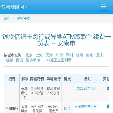
快易理财网
银行
服务资费
银联借记卡跨行或异地ATM取款手续费一
览表 -- 安康市
按城市查询:
北京
上海
天津
广州
深圳
杭州
南京
重庆
成都
武汉
更多城市...
<<返回全国列表
银行
卡种
同城跨行
异地跨行
网点
备注
贡献
长城
最高收费
最高收费
自2021年7月...
借记
3.5元/笔
3.5元/笔
卡
长城
每月前3
每月前3
免除境内中行AT...
中国银行
网点
留学
笔免费
笔免费