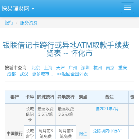
快易理财网
银行
服务资费
银联借记卡跨行或异地ATM取款手续费一
览表 -- 怀化市
按城市查询:
北京
上海
天津
广州
深圳
杭州
南京
重庆
成都
武汉
更多城市...
<<返回全国列表
银行
卡种
同城跨行
异地跨行
网点
备注
贡献
长城
最高收费
最高收费
自2021年7月...
借记
3.5元/笔
3.5元/笔
卡
长城
每月前3
每月前3
免除境内中行AT...
中国银行
网点
留学
笔免费
笔免费