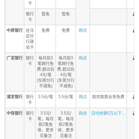
卡
银行
暂免
暂免
卡
中原银行
驻马
免费
免费
网点
店分
行驿
站卡
广发银行
银行
每月前3
每月前3
网点
卡
笔跨行免
笔跨行免
费,超过后
费,超过后
4元/笔
4元/笔
(东莞分行
(东莞分行
不减免)
不减免)
浦发银行
银行
3.5元/笔
3.5元/笔
网点
助农取款业务免费
卡
中信银行
银行
3.5元/
3.5元/
网点
日均余额5万以下...
卡
笔，每月
笔，每月
前2笔免
前2笔免
收，更多
收，更多
见备注
见备注