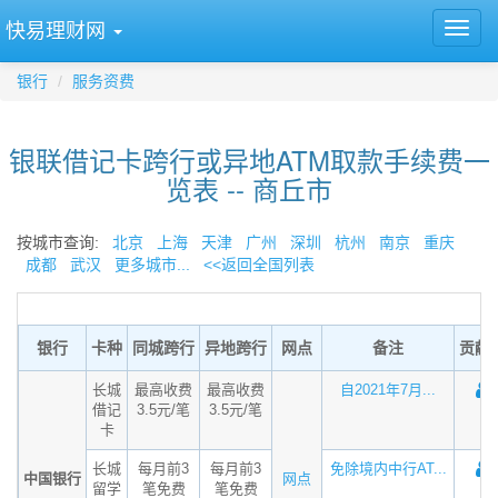
快易理财网
银行
服务资费
银联借记卡跨行或异地ATM取款手续费一
览表 -- 商丘市
按城市查询:
北京
上海
天津
广州
深圳
杭州
南京
重庆
成都
武汉
更多城市...
<<返回全国列表
银行
卡种
同城跨行
异地跨行
网点
备注
贡献
长城
最高收费
最高收费
自2021年7月...
借记
3.5元/笔
3.5元/笔
卡
长城
每月前3
每月前3
免除境内中行AT...
中国银行
网点
留学
笔免费
笔免费