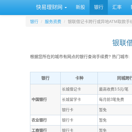
快易理财网
新股
银行
汇率
银行
服务资费
银联借记卡跨行或异地ATM取款手
银联借
根据您所在的城市有网点的银行查询手续费? 热门城市:
银行
卡种
同城跨
长城借记卡
最高收费3.5元/笔
中国银行
长城留学卡
每月前3笔免费
银行卡
暂免
农业银行
银行卡
暂免
工商银行
银行卡
暂免