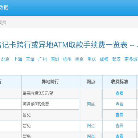
数据
续费
记卡跨行或异地ATM取款手续费一览表 --
北京
上海
天津
广州
深圳
杭州
南京
重庆
成都
武汉
更多城市
行
异地跨行
网点
收费标准
最高收费3.5元/笔
查看
每月前3笔免费
网点
查看
暂免
查看
暂免
网点
查看
暂免
网点
查看