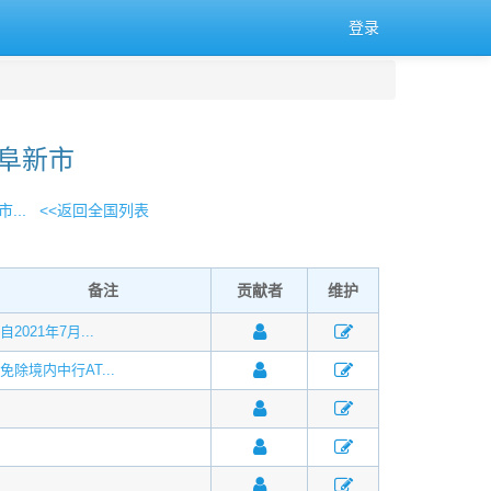
登录
 阜新市
...
<<返回全国列表
备注
贡献者
维护
自2021年7月...
免除境内中行AT...