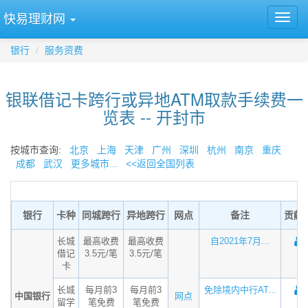
快易理财网
银行
服务资费
银联借记卡跨行或异地ATM取款手续费一
览表 -- 开封市
按城市查询:
北京
上海
天津
广州
深圳
杭州
南京
重庆
成都
武汉
更多城市...
<<返回全国列表
银行
卡种
同城跨行
异地跨行
网点
备注
贡献
长城
最高收费
最高收费
自2021年7月...
借记
3.5元/笔
3.5元/笔
卡
长城
每月前3
每月前3
免除境内中行AT...
中国银行
网点
留学
笔免费
笔免费