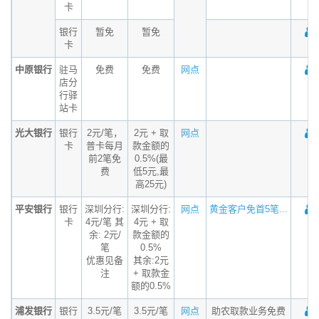
卡
银行
暂免
暂免
卡
中原银行
驻马
免费
免费
网点
店分
行驿
站卡
光大银行
银行
2元/笔，
2元 + 取
网点
卡
普卡每月
款金额的
前2笔免
0.5%(最
费
低5元,最
高25元)
平安银行
银行
深圳分行:
深圳分行:
网点
黄金客户免首5笔...
卡
4元/笔 其
4元 + 取
余: 2元/
款金额的
笔
0.5%
优惠见备
其余:2元
注
+ 取款金
额的0.5%
浦发银行
银行
3.5元/笔
3.5元/笔
网点
助农取款业务免费