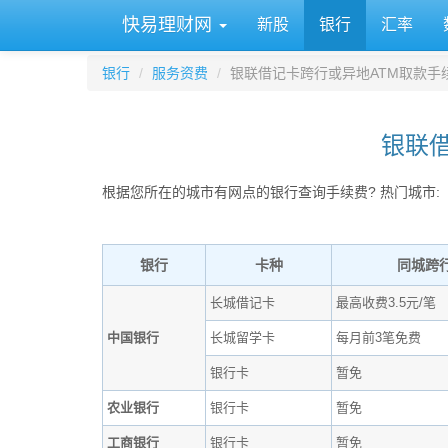
快易理财网
新股
银行
汇率
银行
服务资费
银联借记卡跨行或异地ATM取款手
银联借
根据您所在的城市有网点的银行查询手续费? 热门城市:
银行
卡种
同城跨
长城借记卡
最高收费3.5元/笔
中国银行
长城留学卡
每月前3笔免费
银行卡
暂免
农业银行
银行卡
暂免
工商银行
银行卡
暂免