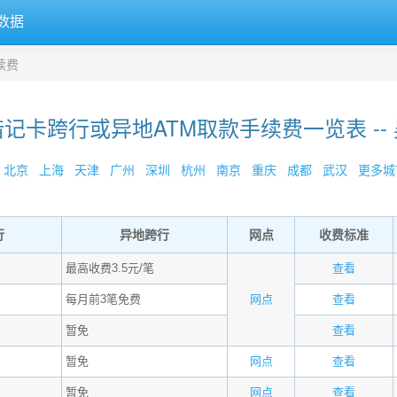
数据
续费
记卡跨行或异地ATM取款手续费一览表 --
北京
上海
天津
广州
深圳
杭州
南京
重庆
成都
武汉
更多城市
行
异地跨行
网点
收费标准
最高收费3.5元/笔
查看
每月前3笔免费
网点
查看
暂免
查看
暂免
网点
查看
暂免
网点
查看