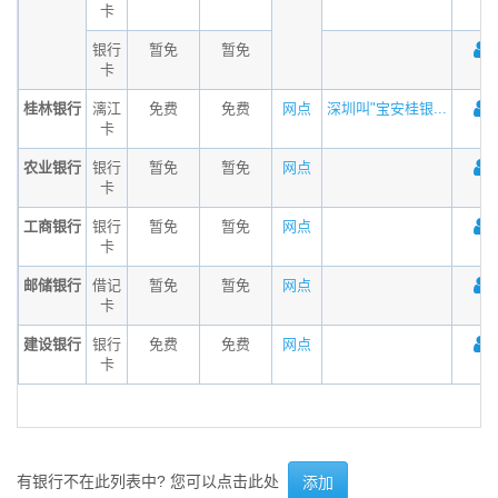
卡
银行
暂免
暂免
卡
桂林银行
漓江
免费
免费
网点
深圳叫"宝安桂银...
卡
农业银行
银行
暂免
暂免
网点
卡
工商银行
银行
暂免
暂免
网点
卡
邮储银行
借记
暂免
暂免
网点
卡
建设银行
银行
免费
免费
网点
卡
有银行不在此列表中? 您可以点击此处
添加