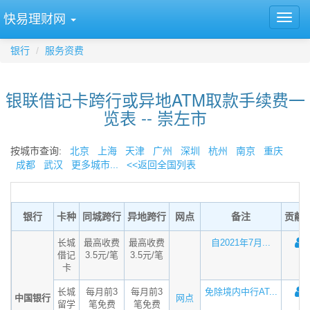
快易理财网
银行
服务资费
银联借记卡跨行或异地ATM取款手续费一
览表 -- 崇左市
按城市查询:
北京
上海
天津
广州
深圳
杭州
南京
重庆
成都
武汉
更多城市...
<<返回全国列表
银行
卡种
同城跨行
异地跨行
网点
备注
贡献
长城
最高收费
最高收费
自2021年7月...
借记
3.5元/笔
3.5元/笔
卡
长城
每月前3
每月前3
免除境内中行AT...
中国银行
网点
留学
笔免费
笔免费