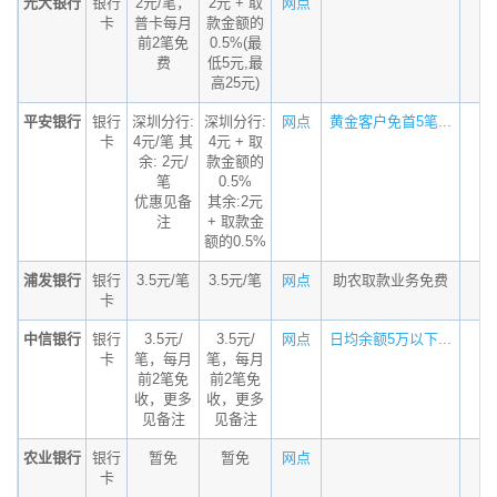
光大银行
银行
2元/笔，
2元 + 取
网点
卡
普卡每月
款金额的
前2笔免
0.5%(最
费
低5元,最
高25元)
平安银行
银行
深圳分行:
深圳分行:
网点
黄金客户免首5笔...
卡
4元/笔 其
4元 + 取
余: 2元/
款金额的
笔
0.5%
优惠见备
其余:2元
注
+ 取款金
额的0.5%
浦发银行
银行
3.5元/笔
3.5元/笔
网点
助农取款业务免费
卡
中信银行
银行
3.5元/
3.5元/
网点
日均余额5万以下...
卡
笔，每月
笔，每月
前2笔免
前2笔免
收，更多
收，更多
见备注
见备注
农业银行
银行
暂免
暂免
网点
卡