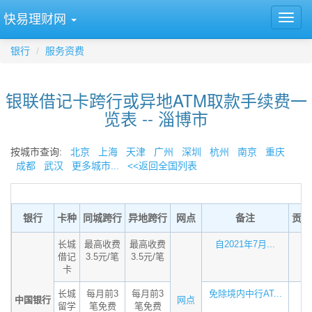
快易理财网
银行
服务资费
银联借记卡跨行或异地ATM取款手续费一
览表 -- 淄博市
按城市查询:
北京
上海
天津
广州
深圳
杭州
南京
重庆
成都
武汉
更多城市...
<<返回全国列表
银行
卡种
同城跨行
异地跨行
网点
备注
贡献
长城
最高收费
最高收费
自2021年7月...
借记
3.5元/笔
3.5元/笔
卡
长城
每月前3
每月前3
免除境内中行AT...
中国银行
网点
留学
笔免费
笔免费