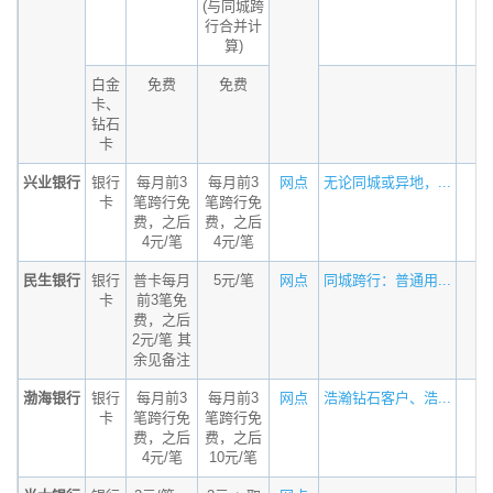
(与同城跨
行合并计
算)
白金
免费
免费
卡、
钻石
卡
兴业银行
银行
每月前3
每月前3
网点
无论同城或异地，...
卡
笔跨行免
笔跨行免
费，之后
费，之后
4元/笔
4元/笔
民生银行
银行
普卡每月
5元/笔
网点
同城跨行：普通用...
卡
前3笔免
费，之后
2元/笔 其
余见备注
渤海银行
银行
每月前3
每月前3
网点
浩瀚钻石客户、浩...
卡
笔跨行免
笔跨行免
费，之后
费，之后
4元/笔
10元/笔