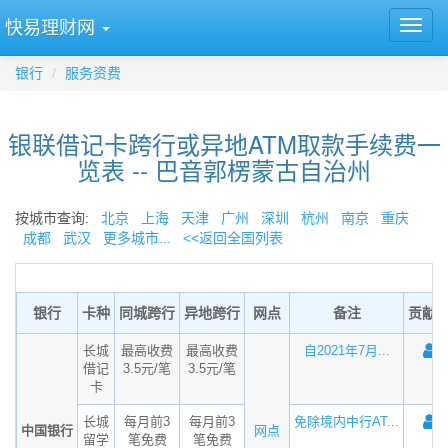
快易理财网
银行
服务资费
银联借记卡跨行或异地ATM取款手续费一
览表 -- 巴音郭楞蒙古自治州
按城市查询:
北京
上海
天津
广州
深圳
杭州
南京
重庆
成都
武汉
更多城市...
<<返回全国列表
银行
卡种
同城跨行
异地跨行
网点
备注
贡献
长城
最高收费
最高收费
自2021年7月...
借记
3.5元/笔
3.5元/笔
卡
长城
每月前3
每月前3
免除境内中行AT...
中国银行
网点
留学
笔免费
笔免费