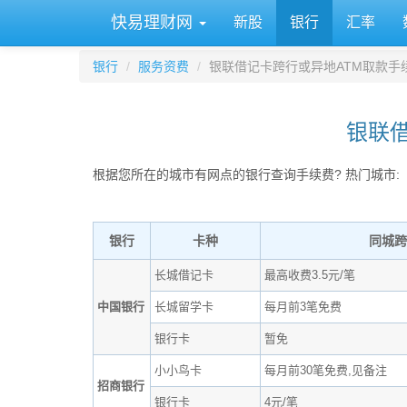
快易理财网
新股
银行
汇率
银行
服务资费
银联借记卡跨行或异地ATM取款手
银联借
根据您所在的城市有网点的银行查询手续费? 热门城市:
银行
卡种
同城跨
长城借记卡
最高收费3.5元/笔
中国银行
长城留学卡
每月前3笔免费
银行卡
暂免
小小鸟卡
每月前30笔免费,见备注
招商银行
银行卡
4元/笔