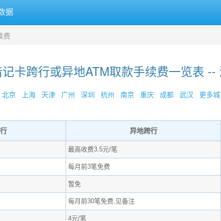
数据
续费
记卡跨行或异地ATM取款手续费一览表 --
北京
上海
天津
广州
深圳
杭州
南京
重庆
成都
武汉
更多城市
行
异地跨行
最高收费3.5元/笔
每月前3笔免费
暂免
每月前30笔免费,见备注
4元/笔