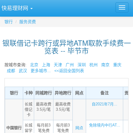
快易理财网
银行
服务资费
银联借记卡跨行或异地ATM取款手续费一
览表 -- 毕节市
按城市查询:
北京
上海
天津
广州
深圳
杭州
南京
重庆
成都
武汉
更多城市...
<<返回全国列表
银行
卡种
同城跨行
异地跨行
网点
备注
贡献
长城
最高收费
最高收费
自2021年7月...
借记
3.5元/笔
3.5元/笔
卡
长城
每月前3
每月前3
免除境内中行AT...
中国银行
网点
留学
笔免费
笔免费