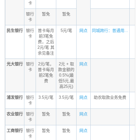
卡
银行
暂免
暂免
卡
民生银行
银行
普卡每月
5元/笔
网点
同城跨行：普通用...
卡
前3笔免
费，之后
2元/笔 其
余见备注
光大银行
银行
2元/笔，
2元 + 取
网点
卡
普卡每月
款金额的
前2笔免
0.5%(最
费
低5元,最
高25元)
浦发银行
银行
3.5元/笔
3.5元/笔
网点
助农取款业务免费
卡
农业银行
银行
暂免
暂免
网点
卡
工商银行
银行
暂免
暂免
网点
卡