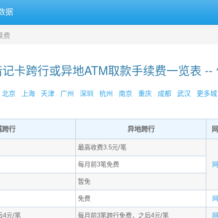
数据
续费
记卡跨行或异地ATM取款手续费一览表 --
北京
上海
天津
广州
深圳
杭州
南京
重庆
成都
武汉
更多城市
城跨行
异地跨行
最高收费3.5元/笔
每月前3笔免费
暂免
免费
4元/笔
每月前3笔跨行免费，之后4元/笔