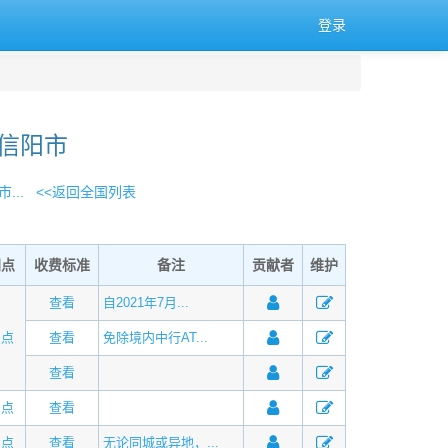
登录
 信阳市
...
<<返回全国列表
网点
收费标准
备注
贡献者
维护
查看
自2021年7月...
网点
查看
免除境内中行AT...
查看
网点
查看
网点
查看
无论同城或异地，...