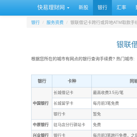
快易理财网
新股
银行
汇率
银行
服务资费
银联借记卡跨行或异地ATM取款手
银联借
根据您所在的城市有网点的银行查询手续费? 热门城市:
银行
卡种
同
长城借记卡
最高收费3.5元/笔
中国银行
长城留学卡
每月前3笔免费
银行卡
暂免
中原银行
驻马店分行驿站卡
免费
兴业银行
银行卡
每月前3笔跨行免费，之后