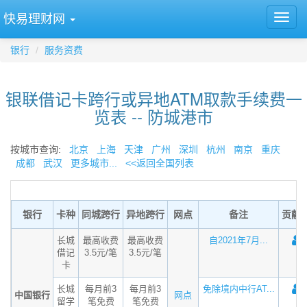
快易理财网
银行
服务资费
银联借记卡跨行或异地ATM取款手续费一
览表 -- 防城港市
按城市查询:
北京
上海
天津
广州
深圳
杭州
南京
重庆
成都
武汉
更多城市...
<<返回全国列表
银行
卡种
同城跨行
异地跨行
网点
备注
贡献
长城
最高收费
最高收费
自2021年7月...
借记
3.5元/笔
3.5元/笔
卡
长城
每月前3
每月前3
免除境内中行AT...
中国银行
网点
留学
笔免费
笔免费