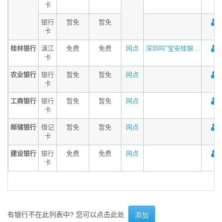
卡
银行
暂免
暂免
卡
桂林银行
漓江
免费
免费
网点
深圳叫"宝安桂银...
卡
农业银行
银行
暂免
暂免
网点
卡
工商银行
银行
暂免
暂免
网点
卡
邮储银行
借记
暂免
暂免
网点
卡
建设银行
银行
免费
免费
网点
卡
有银行不在此列表中? 您可以点击此处
添加