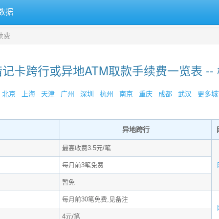
数据
续费
记卡跨行或异地ATM取款手续费一览表 --
北京
上海
天津
广州
深圳
杭州
南京
重庆
成都
武汉
更多城市
异地跨行
最高收费3.5元/笔
每月前3笔免费
暂免
每月前30笔免费,见备注
4元/笔