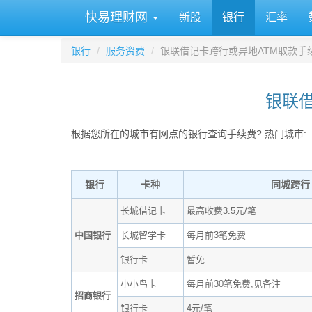
快易理财网
新股
银行
汇率
银行
服务资费
银联借记卡跨行或异地ATM取款手
银联借
根据您所在的城市有网点的银行查询手续费? 热门城市:
银行
卡种
同城跨行
长城借记卡
最高收费3.5元/笔
中国银行
长城留学卡
每月前3笔免费
银行卡
暂免
小小鸟卡
每月前30笔免费,见备注
招商银行
银行卡
4元/笔