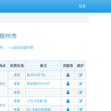
登录
 柳州市
...
<<返回全国列表
网点
收费标准
备注
贡献者
维护
查看
自2021年7月...
网点
查看
免除境内中行AT...
查看
查看
小鸟卡优惠 管...
网点
查看
M+卡每月前两笔...