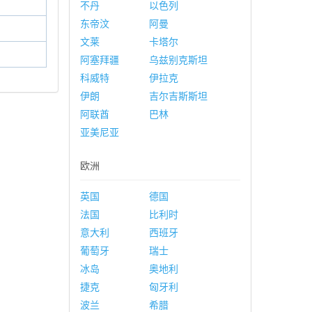
不丹
以色列
东帝汶
阿曼
文莱
卡塔尔
阿塞拜疆
乌兹别克斯坦
科威特
伊拉克
伊朗
吉尔吉斯斯坦
阿联酋
巴林
亚美尼亚
欧洲
英国
德国
法国
比利时
意大利
西班牙
葡萄牙
瑞士
冰岛
奥地利
捷克
匈牙利
波兰
希腊