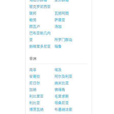
马绍尔群岛
斐济群岛
密克罗尼西亚
联邦
瓦努阿图
帕劳
萨摩亚
图瓦卢
汤加
巴布亚新几内
亚
所罗门群岛
新喀里多尼亚
瑙鲁
非洲
南非
埃及
安哥拉
阿尔及利亚
尼日尔
纳米比亚
加纳
佛得角
利比里亚
毛里求斯
利比亚
坦桑尼亚
博茨瓦纳
布基纳法索