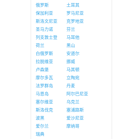
俄罗斯
土耳其
保加利亚
罗马尼亚
斯洛文尼亚
克罗地亚
圣马力诺
芬兰
列支敦士登
马耳他
荷兰
黑山
白俄罗斯
安道尔
拉脱维亚
挪威
卢森堡
马其顿
摩尔多瓦
立陶宛
法罗群岛
丹麦
马恩岛
阿尔巴尼亚
塞尔维亚
乌克兰
斯洛伐克
塞浦路斯
波黑
爱沙尼亚
爱尔兰
摩纳哥
瑞典