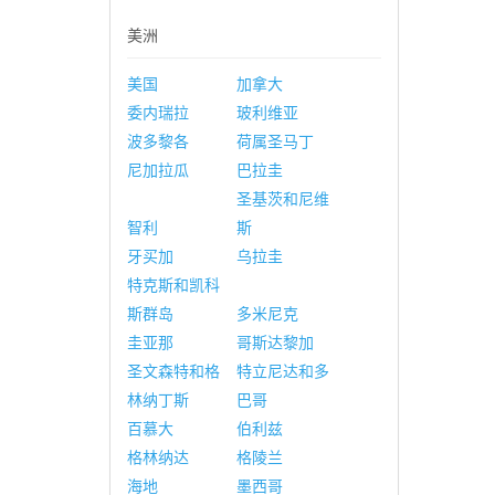
美洲
美国
加拿大
委内瑞拉
玻利维亚
波多黎各
荷属圣马丁
尼加拉瓜
巴拉圭
圣基茨和尼维
智利
斯
牙买加
乌拉圭
特克斯和凯科
斯群岛
多米尼克
圭亚那
哥斯达黎加
圣文森特和格
特立尼达和多
林纳丁斯
巴哥
百慕大
伯利兹
格林纳达
格陵兰
海地
墨西哥