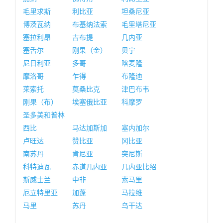
毛里求斯
利比亚
坦桑尼亚
博茨瓦纳
布基纳法索
毛里塔尼亚
塞拉利昂
吉布提
几内亚
塞舌尔
刚果（金）
贝宁
尼日利亚
多哥
喀麦隆
摩洛哥
乍得
布隆迪
莱索托
莫桑比克
津巴布韦
刚果（布）
埃塞俄比亚
科摩罗
圣多美和普林
西比
马达加斯加
塞内加尔
卢旺达
赞比亚
冈比亚
南苏丹
肯尼亚
突尼斯
科特迪瓦
赤道几内亚
几内亚比绍
斯威士兰
中非
索马里
厄立特里亚
加蓬
马拉维
马里
苏丹
乌干达