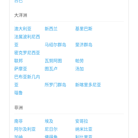
古巴
大洋洲
澳大利亚
新西兰
基里巴斯
法属波利尼西
亚
马绍尔群岛
斐济群岛
密克罗尼西亚
联邦
瓦努阿图
帕劳
萨摩亚
图瓦卢
汤加
巴布亚新几内
亚
所罗门群岛
新喀里多尼亚
瑙鲁
非洲
南非
埃及
安哥拉
阿尔及利亚
尼日尔
纳米比亚
加纳
佛得角
利比里亚