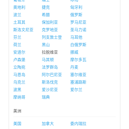
奥地利
捷克
匈牙利
波兰
希腊
俄罗斯
土耳其
保加利亚
罗马尼亚
斯洛文尼亚
克罗地亚
圣马力诺
芬兰
列支敦士登
马耳他
荷兰
黑山
白俄罗斯
安道尔
拉脱维亚
挪威
卢森堡
马其顿
摩尔多瓦
立陶宛
法罗群岛
丹麦
马恩岛
阿尔巴尼亚
塞尔维亚
乌克兰
斯洛伐克
塞浦路斯
波黑
爱沙尼亚
爱尔兰
摩纳哥
瑞典
美洲
美国
加拿大
委内瑞拉