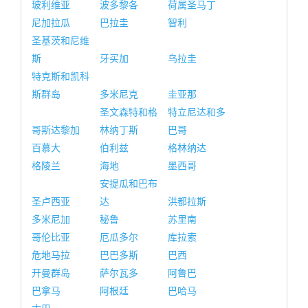
玻利维亚
波多黎各
荷属圣马丁
尼加拉瓜
巴拉圭
智利
圣基茨和尼维
斯
牙买加
乌拉圭
特克斯和凯科
斯群岛
多米尼克
圭亚那
圣文森特和格
特立尼达和多
哥斯达黎加
林纳丁斯
巴哥
百慕大
伯利兹
格林纳达
格陵兰
海地
墨西哥
安提瓜和巴布
圣卢西亚
达
洪都拉斯
多米尼加
秘鲁
苏里南
哥伦比亚
厄瓜多尔
库拉索
危地马拉
巴巴多斯
巴西
开曼群岛
萨尔瓦多
阿鲁巴
巴拿马
阿根廷
巴哈马