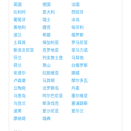
英国
德国
法国
比利时
意大利
西班牙
葡萄牙
瑞士
冰岛
奥地利
捷克
匈牙利
波兰
希腊
俄罗斯
土耳其
保加利亚
罗马尼亚
斯洛文尼亚
克罗地亚
圣马力诺
芬兰
列支敦士登
马耳他
荷兰
黑山
白俄罗斯
安道尔
拉脱维亚
挪威
卢森堡
马其顿
摩尔多瓦
立陶宛
法罗群岛
丹麦
马恩岛
阿尔巴尼亚
塞尔维亚
乌克兰
斯洛伐克
塞浦路斯
波黑
爱沙尼亚
爱尔兰
摩纳哥
瑞典