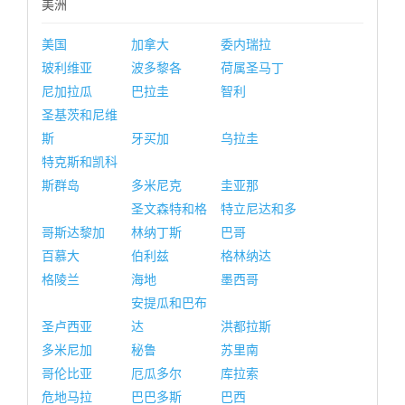
美洲
美国
加拿大
委内瑞拉
玻利维亚
波多黎各
荷属圣马丁
尼加拉瓜
巴拉圭
智利
圣基茨和尼维
斯
牙买加
乌拉圭
特克斯和凯科
斯群岛
多米尼克
圭亚那
圣文森特和格
特立尼达和多
哥斯达黎加
林纳丁斯
巴哥
百慕大
伯利兹
格林纳达
格陵兰
海地
墨西哥
安提瓜和巴布
圣卢西亚
达
洪都拉斯
多米尼加
秘鲁
苏里南
哥伦比亚
厄瓜多尔
库拉索
危地马拉
巴巴多斯
巴西