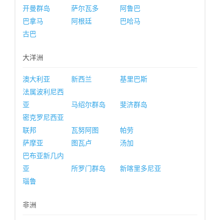
开曼群岛
萨尔瓦多
阿鲁巴
巴拿马
阿根廷
巴哈马
古巴
大洋洲
澳大利亚
新西兰
基里巴斯
法属波利尼西
亚
马绍尔群岛
斐济群岛
密克罗尼西亚
联邦
瓦努阿图
帕劳
萨摩亚
图瓦卢
汤加
巴布亚新几内
亚
所罗门群岛
新喀里多尼亚
瑙鲁
非洲