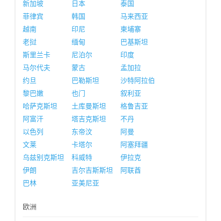
新加坡
日本
泰国
菲律宾
韩国
马来西亚
越南
印尼
柬埔寨
老挝
缅甸
巴基斯坦
斯里兰卡
尼泊尔
印度
马尔代夫
蒙古
孟加拉
约旦
巴勒斯坦
沙特阿拉伯
黎巴嫩
也门
叙利亚
哈萨克斯坦
土库曼斯坦
格鲁吉亚
阿富汗
塔吉克斯坦
不丹
以色列
东帝汶
阿曼
文莱
卡塔尔
阿塞拜疆
乌兹别克斯坦
科威特
伊拉克
伊朗
吉尔吉斯斯坦
阿联酋
巴林
亚美尼亚
欧洲