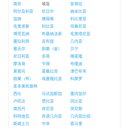
南非
埃及
安哥拉
阿尔及利亚
尼日尔
纳米比亚
加纳
佛得角
利比里亚
毛里求斯
利比亚
坦桑尼亚
博茨瓦纳
布基纳法索
毛里塔尼亚
塞拉利昂
吉布提
几内亚
塞舌尔
刚果（金）
贝宁
尼日利亚
多哥
喀麦隆
摩洛哥
乍得
布隆迪
莱索托
莫桑比克
津巴布韦
刚果（布）
埃塞俄比亚
科摩罗
圣多美和普林
西比
马达加斯加
塞内加尔
卢旺达
赞比亚
冈比亚
南苏丹
肯尼亚
突尼斯
科特迪瓦
赤道几内亚
几内亚比绍
斯威士兰
中非
索马里