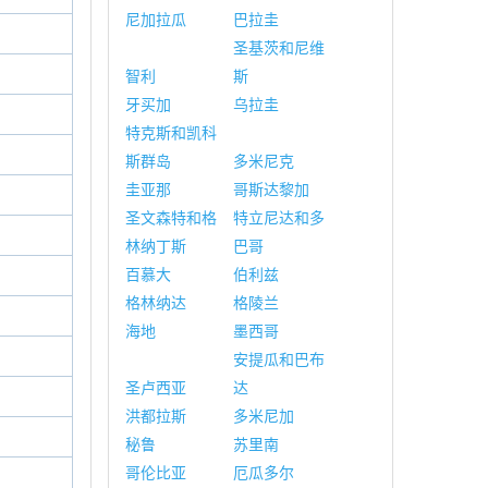
尼加拉瓜
巴拉圭
圣基茨和尼维
智利
斯
牙买加
乌拉圭
特克斯和凯科
斯群岛
多米尼克
圭亚那
哥斯达黎加
圣文森特和格
特立尼达和多
林纳丁斯
巴哥
百慕大
伯利兹
格林纳达
格陵兰
海地
墨西哥
安提瓜和巴布
圣卢西亚
达
洪都拉斯
多米尼加
秘鲁
苏里南
哥伦比亚
厄瓜多尔