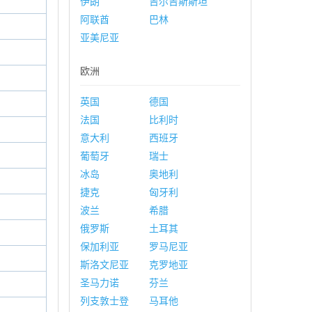
伊朗
吉尔吉斯斯坦
阿联酋
巴林
亚美尼亚
欧洲
英国
德国
法国
比利时
意大利
西班牙
葡萄牙
瑞士
冰岛
奥地利
捷克
匈牙利
波兰
希腊
俄罗斯
土耳其
保加利亚
罗马尼亚
斯洛文尼亚
克罗地亚
圣马力诺
芬兰
列支敦士登
马耳他