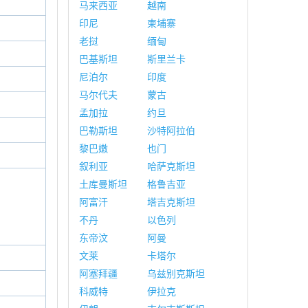
马来西亚
越南
印尼
柬埔寨
老挝
缅甸
巴基斯坦
斯里兰卡
尼泊尔
印度
马尔代夫
蒙古
孟加拉
约旦
巴勒斯坦
沙特阿拉伯
黎巴嫩
也门
叙利亚
哈萨克斯坦
土库曼斯坦
格鲁吉亚
阿富汗
塔吉克斯坦
不丹
以色列
东帝汶
阿曼
文莱
卡塔尔
阿塞拜疆
乌兹别克斯坦
科威特
伊拉克