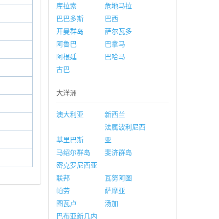
库拉索
危地马拉
巴巴多斯
巴西
开曼群岛
萨尔瓦多
阿鲁巴
巴拿马
阿根廷
巴哈马
古巴
大洋洲
澳大利亚
新西兰
法属波利尼西
基里巴斯
亚
马绍尔群岛
斐济群岛
密克罗尼西亚
联邦
瓦努阿图
帕劳
萨摩亚
图瓦卢
汤加
巴布亚新几内