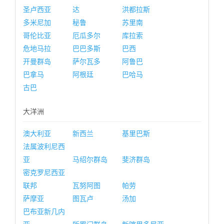
圣卢西亚
达
洪都拉斯
多米尼加
秘鲁
苏里南
哥伦比亚
厄瓜多尔
库拉索
危地马拉
巴巴多斯
巴西
开曼群岛
萨尔瓦多
阿鲁巴
巴拿马
阿根廷
巴哈马
古巴
大洋洲
澳大利亚
新西兰
基里巴斯
法属波利尼西
亚
马绍尔群岛
斐济群岛
密克罗尼西亚
联邦
瓦努阿图
帕劳
萨摩亚
图瓦卢
汤加
巴布亚新几内