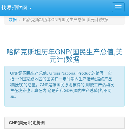
快易理财网
数据
哈萨克斯坦历年GNP(国民生产总值,美元计)数据
哈萨克斯坦历年GNP(国民生产总值,美
元计)数据
GNP是国民生产总值, Gross National Product的缩写。它
指一个国家或地区的国民在一定时期内生产活动(最终产品
和服务)的总量。GNP是按国民原则核算的,即使生产活动发
生在境外也计算在内,这是它和GDP(国内生产总值)的不同
点。
GNP(美元计)走势图