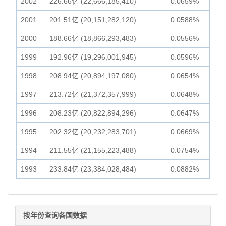
2002
226.66亿 (22,666,185,410)
0.0659%
2001
201.51亿 (20,151,282,120)
0.0588%
2000
188.66亿 (18,866,293,483)
0.0556%
1999
192.96亿 (19,296,001,945)
0.0596%
1998
208.94亿 (20,894,197,080)
0.0654%
1997
213.72亿 (21,372,357,999)
0.0648%
1996
208.23亿 (20,822,894,296)
0.0647%
1995
202.32亿 (20,232,283,701)
0.0669%
1994
211.55亿 (21,155,223,488)
0.0754%
1993
233.84亿 (23,384,028,484)
0.0882%
按年份查询各国数据