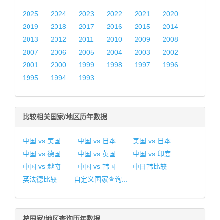
2025
2024
2023
2022
2021
2020
2019
2018
2017
2016
2015
2014
2013
2012
2011
2010
2009
2008
2007
2006
2005
2004
2003
2002
2001
2000
1999
1998
1997
1996
1995
1994
1993
比较相关国家/地区历年数据
中国 vs 美国
中国 vs 日本
美国 vs 日本
中国 vs 德国
中国 vs 英国
中国 vs 印度
中国 vs 越南
中国 vs 韩国
中日韩比较
英法德比较
自定义国家查询...
按国家/地区查询历年数据