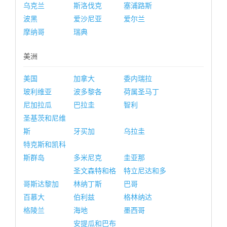
乌克兰
斯洛伐克
塞浦路斯
波黑
爱沙尼亚
爱尔兰
摩纳哥
瑞典
美洲
美国
加拿大
委内瑞拉
玻利维亚
波多黎各
荷属圣马丁
尼加拉瓜
巴拉圭
智利
圣基茨和尼维
斯
牙买加
乌拉圭
特克斯和凯科
斯群岛
多米尼克
圭亚那
圣文森特和格
特立尼达和多
哥斯达黎加
林纳丁斯
巴哥
百慕大
伯利兹
格林纳达
格陵兰
海地
墨西哥
安提瓜和巴布