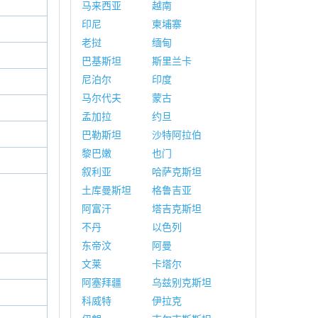
马来西亚
越南
印尼
柬埔寨
老挝
缅甸
巴基斯坦
斯里兰卡
尼泊尔
印度
马尔代夫
蒙古
孟加拉
约旦
巴勒斯坦
沙特阿拉伯
黎巴嫩
也门
叙利亚
哈萨克斯坦
土库曼斯坦
格鲁吉亚
阿富汗
塔吉克斯坦
不丹
以色列
东帝汶
阿曼
文莱
卡塔尔
阿塞拜疆
乌兹别克斯坦
科威特
伊拉克