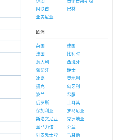
伊朗
吉尔吉斯斯坦
阿联酋
巴林
亚美尼亚
欧洲
英国
德国
法国
比利时
意大利
西班牙
葡萄牙
瑞士
冰岛
奥地利
捷克
匈牙利
波兰
希腊
俄罗斯
土耳其
保加利亚
罗马尼亚
斯洛文尼亚
克罗地亚
圣马力诺
芬兰
列支敦士登
马耳他