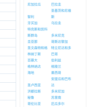
尼加拉瓜
巴拉圭
圣基茨和尼维
智利
斯
牙买加
乌拉圭
特克斯和凯科
斯群岛
多米尼克
圭亚那
哥斯达黎加
圣文森特和格
特立尼达和多
林纳丁斯
巴哥
百慕大
伯利兹
格林纳达
格陵兰
海地
墨西哥
安提瓜和巴布
圣卢西亚
达
洪都拉斯
多米尼加
秘鲁
苏里南
哥伦比亚
厄瓜多尔