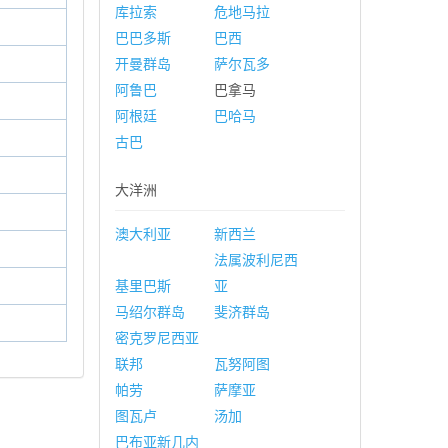
库拉索
危地马拉
巴巴多斯
巴西
开曼群岛
萨尔瓦多
阿鲁巴
巴拿马
阿根廷
巴哈马
古巴
大洋洲
澳大利亚
新西兰
法属波利尼西
基里巴斯
亚
马绍尔群岛
斐济群岛
密克罗尼西亚
联邦
瓦努阿图
帕劳
萨摩亚
图瓦卢
汤加
巴布亚新几内