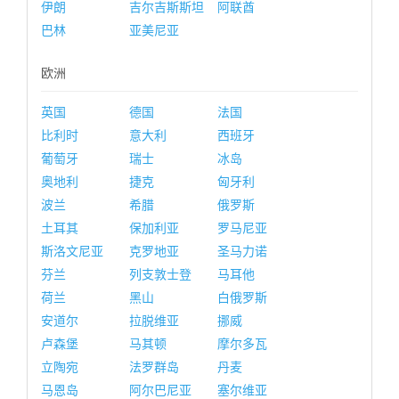
伊朗
吉尔吉斯斯坦
阿联酋
巴林
亚美尼亚
欧洲
英国
德国
法国
比利时
意大利
西班牙
葡萄牙
瑞士
冰岛
奥地利
捷克
匈牙利
波兰
希腊
俄罗斯
土耳其
保加利亚
罗马尼亚
斯洛文尼亚
克罗地亚
圣马力诺
芬兰
列支敦士登
马耳他
荷兰
黑山
白俄罗斯
安道尔
拉脱维亚
挪威
卢森堡
马其顿
摩尔多瓦
立陶宛
法罗群岛
丹麦
马恩岛
阿尔巴尼亚
塞尔维亚