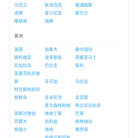
乌克兰
斯洛伐克
塞浦路斯
波黑
爱沙尼亚
爱尔兰
摩纳哥
瑞典
美洲
美国
加拿大
委内瑞拉
玻利维亚
波多黎各
荷属圣马丁
尼加拉瓜
巴拉圭
智利
圣基茨和尼维
斯
牙买加
乌拉圭
特克斯和凯科
斯群岛
多米尼克
圭亚那
圣文森特和格
特立尼达和多
哥斯达黎加
林纳丁斯
巴哥
百慕大
伯利兹
格林纳达
格陵兰
海地
墨西哥
安提瓜和巴布