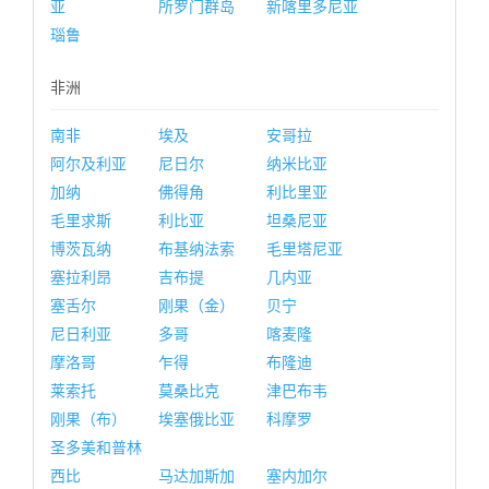
亚
所罗门群岛
新喀里多尼亚
瑙鲁
非洲
南非
埃及
安哥拉
阿尔及利亚
尼日尔
纳米比亚
加纳
佛得角
利比里亚
毛里求斯
利比亚
坦桑尼亚
博茨瓦纳
布基纳法索
毛里塔尼亚
塞拉利昂
吉布提
几内亚
塞舌尔
刚果（金）
贝宁
尼日利亚
多哥
喀麦隆
摩洛哥
乍得
布隆迪
莱索托
莫桑比克
津巴布韦
刚果（布）
埃塞俄比亚
科摩罗
圣多美和普林
西比
马达加斯加
塞内加尔