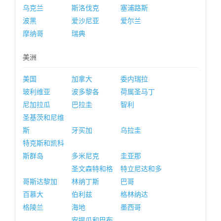
乌克兰
斯洛伐克
塞浦路斯
波黑
爱沙尼亚
爱尔兰
摩纳哥
瑞典
美洲
美国
加拿大
委内瑞拉
玻利维亚
波多黎各
荷属圣马丁
尼加拉瓜
巴拉圭
智利
圣基茨和尼维
斯
牙买加
乌拉圭
特克斯和凯科
斯群岛
多米尼克
圭亚那
圣文森特和格
特立尼达和多
哥斯达黎加
林纳丁斯
巴哥
百慕大
伯利兹
格林纳达
格陵兰
海地
墨西哥
安提瓜和巴布