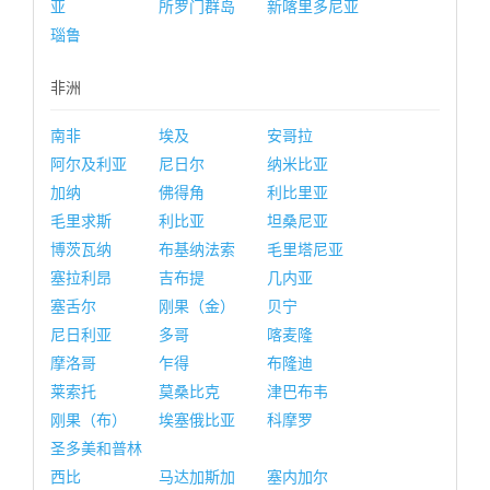
亚
所罗门群岛
新喀里多尼亚
瑙鲁
非洲
南非
埃及
安哥拉
阿尔及利亚
尼日尔
纳米比亚
加纳
佛得角
利比里亚
毛里求斯
利比亚
坦桑尼亚
博茨瓦纳
布基纳法索
毛里塔尼亚
塞拉利昂
吉布提
几内亚
塞舌尔
刚果（金）
贝宁
尼日利亚
多哥
喀麦隆
摩洛哥
乍得
布隆迪
莱索托
莫桑比克
津巴布韦
刚果（布）
埃塞俄比亚
科摩罗
圣多美和普林
西比
马达加斯加
塞内加尔