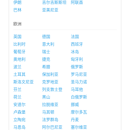
伊朗
吉尔吉斯斯坦
阿联酋
巴林
亚美尼亚
欧洲
英国
德国
法国
比利时
意大利
西班牙
葡萄牙
瑞士
冰岛
奥地利
捷克
匈牙利
波兰
希腊
俄罗斯
土耳其
保加利亚
罗马尼亚
斯洛文尼亚
克罗地亚
圣马力诺
芬兰
列支敦士登
马耳他
荷兰
黑山
白俄罗斯
安道尔
拉脱维亚
挪威
卢森堡
马其顿
摩尔多瓦
立陶宛
法罗群岛
丹麦
马恩岛
阿尔巴尼亚
塞尔维亚