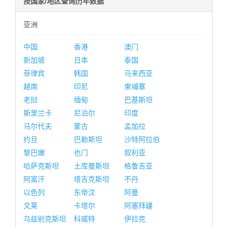
按国家/地区查询历年数据
亚洲
中国
香港
澳门
新加坡
日本
泰国
菲律宾
韩国
马来西亚
越南
印尼
柬埔寨
老挝
缅甸
巴基斯坦
斯里兰卡
尼泊尔
印度
马尔代夫
蒙古
孟加拉
约旦
巴勒斯坦
沙特阿拉伯
黎巴嫩
也门
叙利亚
哈萨克斯坦
土库曼斯坦
格鲁吉亚
阿富汗
塔吉克斯坦
不丹
以色列
东帝汶
阿曼
文莱
卡塔尔
阿塞拜疆
乌兹别克斯坦
科威特
伊拉克