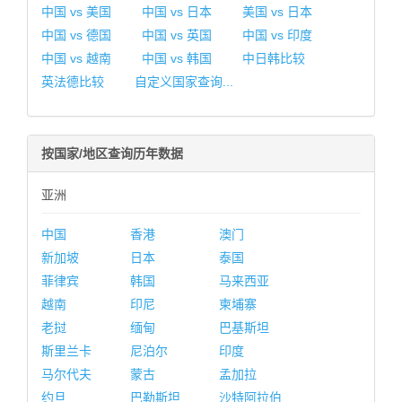
中国 vs 美国
中国 vs 日本
美国 vs 日本
中国 vs 德国
中国 vs 英国
中国 vs 印度
中国 vs 越南
中国 vs 韩国
中日韩比较
英法德比较
自定义国家查询...
按国家/地区查询历年数据
亚洲
中国
香港
澳门
新加坡
日本
泰国
菲律宾
韩国
马来西亚
越南
印尼
柬埔寨
老挝
缅甸
巴基斯坦
斯里兰卡
尼泊尔
印度
马尔代夫
蒙古
孟加拉
约旦
巴勒斯坦
沙特阿拉伯