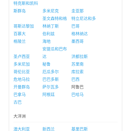
特克斯和凯科
斯群岛
多米尼克
圭亚那
圣文森特和格
特立尼达和多
哥斯达黎加
林纳丁斯
巴哥
百慕大
伯利兹
格林纳达
格陵兰
海地
墨西哥
安提瓜和巴布
圣卢西亚
达
洪都拉斯
多米尼加
秘鲁
苏里南
哥伦比亚
厄瓜多尔
库拉索
危地马拉
巴巴多斯
巴西
开曼群岛
萨尔瓦多
阿鲁巴
巴拿马
阿根廷
巴哈马
古巴
大洋洲
澳大利亚
新西兰
基里巴斯