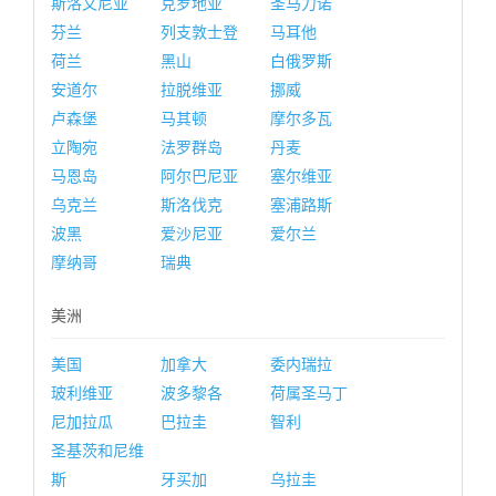
斯洛文尼亚
克罗地亚
圣马力诺
芬兰
列支敦士登
马耳他
荷兰
黑山
白俄罗斯
安道尔
拉脱维亚
挪威
卢森堡
马其顿
摩尔多瓦
立陶宛
法罗群岛
丹麦
马恩岛
阿尔巴尼亚
塞尔维亚
乌克兰
斯洛伐克
塞浦路斯
波黑
爱沙尼亚
爱尔兰
摩纳哥
瑞典
美洲
美国
加拿大
委内瑞拉
玻利维亚
波多黎各
荷属圣马丁
尼加拉瓜
巴拉圭
智利
圣基茨和尼维
斯
牙买加
乌拉圭