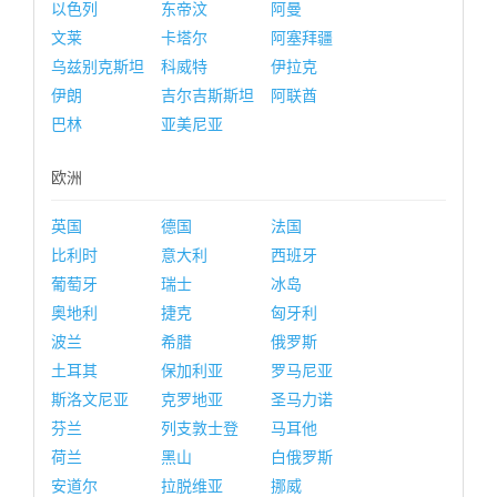
以色列
东帝汶
阿曼
文莱
卡塔尔
阿塞拜疆
乌兹别克斯坦
科威特
伊拉克
伊朗
吉尔吉斯斯坦
阿联酋
巴林
亚美尼亚
欧洲
英国
德国
法国
比利时
意大利
西班牙
葡萄牙
瑞士
冰岛
奥地利
捷克
匈牙利
波兰
希腊
俄罗斯
土耳其
保加利亚
罗马尼亚
斯洛文尼亚
克罗地亚
圣马力诺
芬兰
列支敦士登
马耳他
荷兰
黑山
白俄罗斯
安道尔
拉脱维亚
挪威