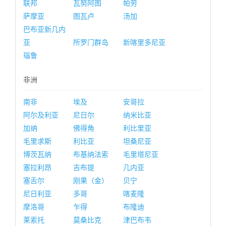
联邦
瓦努阿图
帕劳
萨摩亚
图瓦卢
汤加
巴布亚新几内
亚
所罗门群岛
新喀里多尼亚
瑙鲁
非洲
南非
埃及
安哥拉
阿尔及利亚
尼日尔
纳米比亚
加纳
佛得角
利比里亚
毛里求斯
利比亚
坦桑尼亚
博茨瓦纳
布基纳法索
毛里塔尼亚
塞拉利昂
吉布提
几内亚
塞舌尔
刚果（金）
贝宁
尼日利亚
多哥
喀麦隆
摩洛哥
乍得
布隆迪
莱索托
莫桑比克
津巴布韦