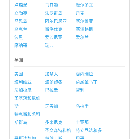
卢森堡
马其顿
摩尔多瓦
立陶宛
法罗群岛
丹麦
马恩岛
阿尔巴尼亚
塞尔维亚
乌克兰
斯洛伐克
塞浦路斯
波黑
爱沙尼亚
爱尔兰
摩纳哥
瑞典
美洲
美国
加拿大
委内瑞拉
玻利维亚
波多黎各
荷属圣马丁
尼加拉瓜
巴拉圭
智利
圣基茨和尼维
斯
牙买加
乌拉圭
特克斯和凯科
斯群岛
多米尼克
圭亚那
圣文森特和格
特立尼达和多
哥斯达黎加
林纳丁斯
巴哥