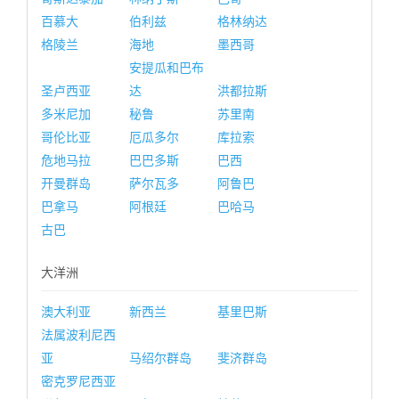
百慕大
伯利兹
格林纳达
格陵兰
海地
墨西哥
安提瓜和巴布
圣卢西亚
达
洪都拉斯
多米尼加
秘鲁
苏里南
哥伦比亚
厄瓜多尔
库拉索
危地马拉
巴巴多斯
巴西
开曼群岛
萨尔瓦多
阿鲁巴
巴拿马
阿根廷
巴哈马
古巴
大洋洲
澳大利亚
新西兰
基里巴斯
法属波利尼西
亚
马绍尔群岛
斐济群岛
密克罗尼西亚