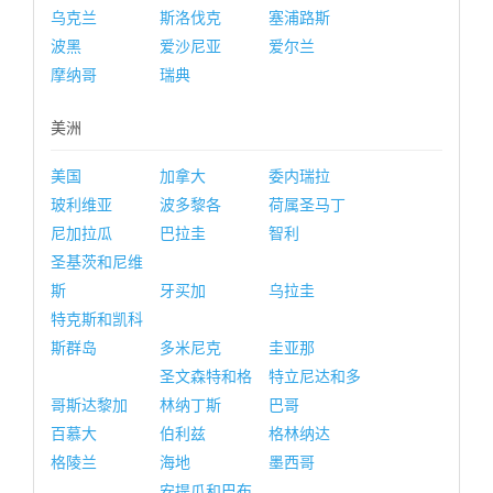
乌克兰
斯洛伐克
塞浦路斯
波黑
爱沙尼亚
爱尔兰
摩纳哥
瑞典
美洲
美国
加拿大
委内瑞拉
玻利维亚
波多黎各
荷属圣马丁
尼加拉瓜
巴拉圭
智利
圣基茨和尼维
斯
牙买加
乌拉圭
特克斯和凯科
斯群岛
多米尼克
圭亚那
圣文森特和格
特立尼达和多
哥斯达黎加
林纳丁斯
巴哥
百慕大
伯利兹
格林纳达
格陵兰
海地
墨西哥
安提瓜和巴布