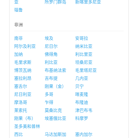
亚
所罗门群岛
新喀里多尼亚
瑙鲁
非洲
南非
埃及
安哥拉
阿尔及利亚
尼日尔
纳米比亚
加纳
佛得角
利比里亚
毛里求斯
利比亚
坦桑尼亚
博茨瓦纳
布基纳法索
毛里塔尼亚
塞拉利昂
吉布提
几内亚
塞舌尔
刚果（金）
贝宁
尼日利亚
多哥
喀麦隆
摩洛哥
乍得
布隆迪
莱索托
莫桑比克
津巴布韦
刚果（布）
埃塞俄比亚
科摩罗
圣多美和普林
西比
马达加斯加
塞内加尔