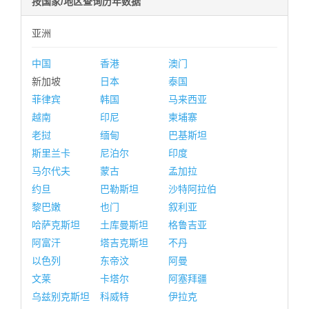
按国家/地区查询历年数据
亚洲
中国
香港
澳门
新加坡
日本
泰国
菲律宾
韩国
马来西亚
越南
印尼
柬埔寨
老挝
缅甸
巴基斯坦
斯里兰卡
尼泊尔
印度
马尔代夫
蒙古
孟加拉
约旦
巴勒斯坦
沙特阿拉伯
黎巴嫩
也门
叙利亚
哈萨克斯坦
土库曼斯坦
格鲁吉亚
阿富汗
塔吉克斯坦
不丹
以色列
东帝汶
阿曼
文莱
卡塔尔
阿塞拜疆
乌兹别克斯坦
科威特
伊拉克