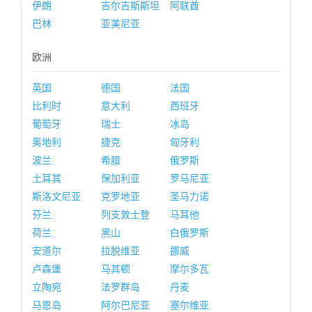
伊朗
吉尔吉斯斯坦
阿联酋
巴林
亚美尼亚
欧洲
英国
德国
法国
比利时
意大利
西班牙
葡萄牙
瑞士
冰岛
奥地利
捷克
匈牙利
波兰
希腊
俄罗斯
土耳其
保加利亚
罗马尼亚
斯洛文尼亚
克罗地亚
圣马力诺
芬兰
列支敦士登
马耳他
荷兰
黑山
白俄罗斯
安道尔
拉脱维亚
挪威
卢森堡
马其顿
摩尔多瓦
立陶宛
法罗群岛
丹麦
马恩岛
阿尔巴尼亚
塞尔维亚