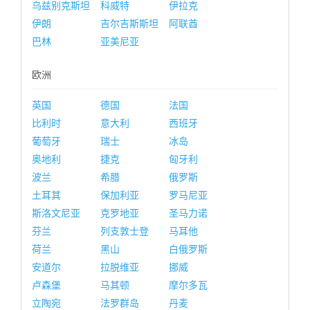
乌兹别克斯坦
科威特
伊拉克
伊朗
吉尔吉斯斯坦
阿联酋
巴林
亚美尼亚
欧洲
英国
德国
法国
比利时
意大利
西班牙
葡萄牙
瑞士
冰岛
奥地利
捷克
匈牙利
波兰
希腊
俄罗斯
土耳其
保加利亚
罗马尼亚
斯洛文尼亚
克罗地亚
圣马力诺
芬兰
列支敦士登
马耳他
荷兰
黑山
白俄罗斯
安道尔
拉脱维亚
挪威
卢森堡
马其顿
摩尔多瓦
立陶宛
法罗群岛
丹麦