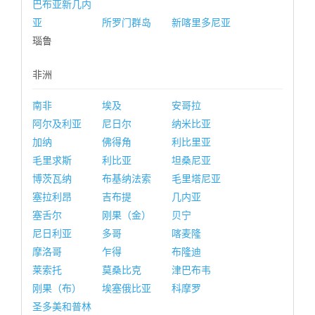
巴布亚新几内
亚
所罗门群岛
新喀里多尼亚
瑙鲁
非洲
南非
埃及
安哥拉
阿尔及利亚
尼日尔
纳米比亚
加纳
佛得角
利比里亚
毛里求斯
利比亚
坦桑尼亚
博茨瓦纳
布基纳法索
毛里塔尼亚
塞拉利昂
吉布提
几内亚
塞舌尔
刚果（金）
贝宁
尼日利亚
多哥
喀麦隆
摩洛哥
乍得
布隆迪
莱索托
莫桑比克
津巴布韦
刚果（布）
埃塞俄比亚
科摩罗
圣多美和普林