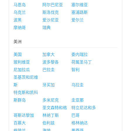
马恩岛
阿尔巴尼亚
塞尔维亚
乌克兰
斯洛伐克
塞浦路斯
波黑
爱沙尼亚
爱尔兰
摩纳哥
瑞典
美洲
美国
加拿大
委内瑞拉
玻利维亚
波多黎各
荷属圣马丁
尼加拉瓜
巴拉圭
智利
圣基茨和尼维
斯
牙买加
乌拉圭
特克斯和凯科
斯群岛
多米尼克
圭亚那
圣文森特和格
特立尼达和多
哥斯达黎加
林纳丁斯
巴哥
百慕大
伯利兹
格林纳达
格陵兰
海地
墨西哥