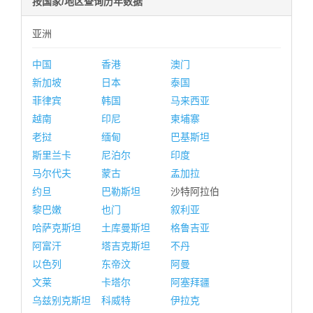
按国家/地区查询历年数据
亚洲
中国
香港
澳门
新加坡
日本
泰国
菲律宾
韩国
马来西亚
越南
印尼
柬埔寨
老挝
缅甸
巴基斯坦
斯里兰卡
尼泊尔
印度
马尔代夫
蒙古
孟加拉
约旦
巴勒斯坦
沙特阿拉伯
黎巴嫩
也门
叙利亚
哈萨克斯坦
土库曼斯坦
格鲁吉亚
阿富汗
塔吉克斯坦
不丹
以色列
东帝汶
阿曼
文莱
卡塔尔
阿塞拜疆
乌兹别克斯坦
科威特
伊拉克