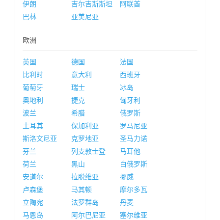
伊朗
吉尔吉斯斯坦
阿联酋
巴林
亚美尼亚
欧洲
英国
德国
法国
比利时
意大利
西班牙
葡萄牙
瑞士
冰岛
奥地利
捷克
匈牙利
波兰
希腊
俄罗斯
土耳其
保加利亚
罗马尼亚
斯洛文尼亚
克罗地亚
圣马力诺
芬兰
列支敦士登
马耳他
荷兰
黑山
白俄罗斯
安道尔
拉脱维亚
挪威
卢森堡
马其顿
摩尔多瓦
立陶宛
法罗群岛
丹麦
马恩岛
阿尔巴尼亚
塞尔维亚