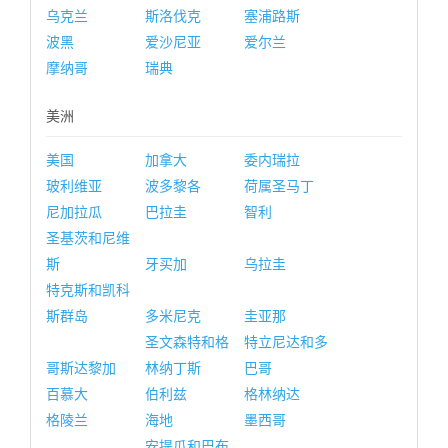
乌克兰
斯洛伐克
塞浦路斯
波黑
爱沙尼亚
爱尔兰
摩纳哥
瑞典
美洲
美国
加拿大
委内瑞拉
玻利维亚
波多黎各
荷属圣马丁
尼加拉瓜
巴拉圭
智利
圣基茨和尼维
斯
牙买加
乌拉圭
特克斯和凯科
斯群岛
多米尼克
圭亚那
圣文森特和格
特立尼达和多
哥斯达黎加
林纳丁斯
巴哥
百慕大
伯利兹
格林纳达
格陵兰
海地
墨西哥
安提瓜和巴布