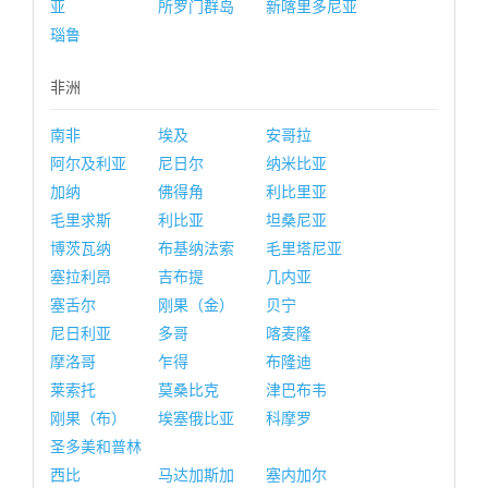
亚
所罗门群岛
新喀里多尼亚
瑙鲁
非洲
南非
埃及
安哥拉
阿尔及利亚
尼日尔
纳米比亚
加纳
佛得角
利比里亚
毛里求斯
利比亚
坦桑尼亚
博茨瓦纳
布基纳法索
毛里塔尼亚
塞拉利昂
吉布提
几内亚
塞舌尔
刚果（金）
贝宁
尼日利亚
多哥
喀麦隆
摩洛哥
乍得
布隆迪
莱索托
莫桑比克
津巴布韦
刚果（布）
埃塞俄比亚
科摩罗
圣多美和普林
西比
马达加斯加
塞内加尔