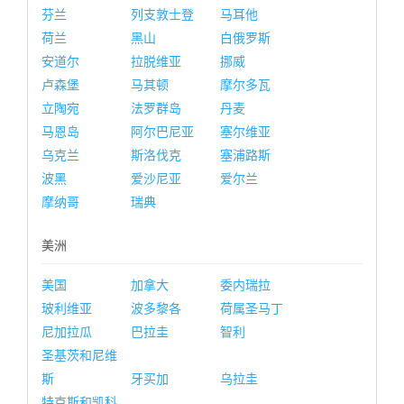
芬兰
列支敦士登
马耳他
荷兰
黑山
白俄罗斯
安道尔
拉脱维亚
挪威
卢森堡
马其顿
摩尔多瓦
立陶宛
法罗群岛
丹麦
马恩岛
阿尔巴尼亚
塞尔维亚
乌克兰
斯洛伐克
塞浦路斯
波黑
爱沙尼亚
爱尔兰
摩纳哥
瑞典
美洲
美国
加拿大
委内瑞拉
玻利维亚
波多黎各
荷属圣马丁
尼加拉瓜
巴拉圭
智利
圣基茨和尼维
斯
牙买加
乌拉圭
特克斯和凯科