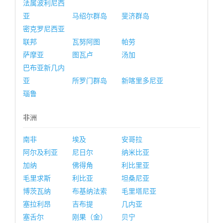
法属波利尼西
亚
马绍尔群岛
斐济群岛
密克罗尼西亚
联邦
瓦努阿图
帕劳
萨摩亚
图瓦卢
汤加
巴布亚新几内
亚
所罗门群岛
新喀里多尼亚
瑙鲁
非洲
南非
埃及
安哥拉
阿尔及利亚
尼日尔
纳米比亚
加纳
佛得角
利比里亚
毛里求斯
利比亚
坦桑尼亚
博茨瓦纳
布基纳法索
毛里塔尼亚
塞拉利昂
吉布提
几内亚
塞舌尔
刚果（金）
贝宁