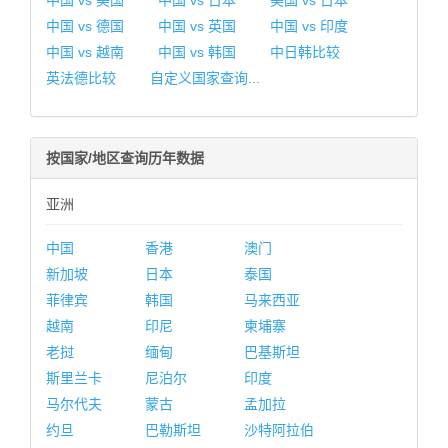
中国 vs 美国
中国 vs 日本
美国 vs 日本
中国 vs 德国
中国 vs 英国
中国 vs 印度
中国 vs 越南
中国 vs 韩国
中日韩比较
英法德比较
自定义国家查询...
按国家/地区查询历年数据
亚洲
中国
香港
澳门
新加坡
日本
泰国
菲律宾
韩国
马来西亚
越南
印尼
柬埔寨
老挝
缅甸
巴基斯坦
斯里兰卡
尼泊尔
印度
马尔代夫
蒙古
孟加拉
约旦
巴勒斯坦
沙特阿拉伯