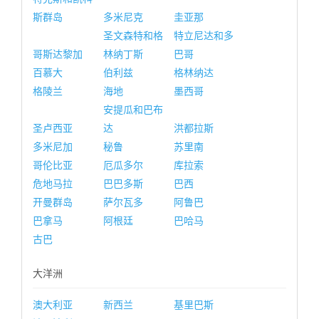
斯群岛
多米尼克
圭亚那
圣文森特和格
特立尼达和多
哥斯达黎加
林纳丁斯
巴哥
百慕大
伯利兹
格林纳达
格陵兰
海地
墨西哥
安提瓜和巴布
圣卢西亚
达
洪都拉斯
多米尼加
秘鲁
苏里南
哥伦比亚
厄瓜多尔
库拉索
危地马拉
巴巴多斯
巴西
开曼群岛
萨尔瓦多
阿鲁巴
巴拿马
阿根廷
巴哈马
古巴
大洋洲
澳大利亚
新西兰
基里巴斯