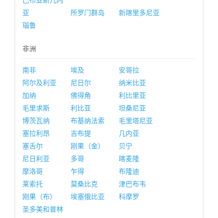
巴布亚新几内
亚
所罗门群岛
新喀里多尼亚
瑙鲁
非洲
南非
埃及
安哥拉
阿尔及利亚
尼日尔
纳米比亚
加纳
佛得角
利比里亚
毛里求斯
利比亚
坦桑尼亚
博茨瓦纳
布基纳法索
毛里塔尼亚
塞拉利昂
吉布提
几内亚
塞舌尔
刚果（金）
贝宁
尼日利亚
多哥
喀麦隆
摩洛哥
乍得
布隆迪
莱索托
莫桑比克
津巴布韦
刚果（布）
埃塞俄比亚
科摩罗
圣多美和普林