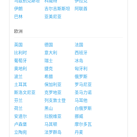
乌兹别克斯坦
科威特
伊拉克
伊朗
吉尔吉斯斯坦
阿联酋
巴林
亚美尼亚
欧洲
英国
德国
法国
比利时
意大利
西班牙
葡萄牙
瑞士
冰岛
奥地利
捷克
匈牙利
波兰
希腊
俄罗斯
土耳其
保加利亚
罗马尼亚
斯洛文尼亚
克罗地亚
圣马力诺
芬兰
列支敦士登
马耳他
荷兰
黑山
白俄罗斯
安道尔
拉脱维亚
挪威
卢森堡
马其顿
摩尔多瓦
立陶宛
法罗群岛
丹麦