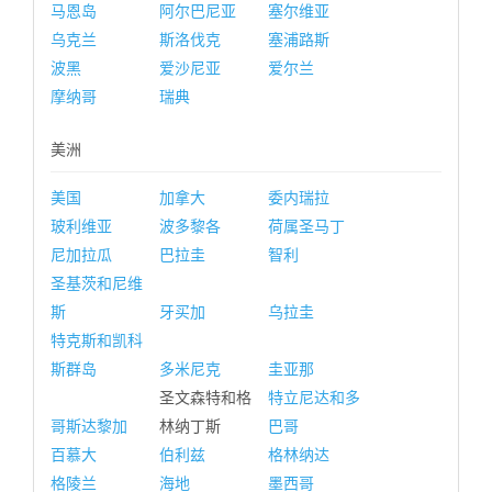
马恩岛
阿尔巴尼亚
塞尔维亚
乌克兰
斯洛伐克
塞浦路斯
波黑
爱沙尼亚
爱尔兰
摩纳哥
瑞典
美洲
美国
加拿大
委内瑞拉
玻利维亚
波多黎各
荷属圣马丁
尼加拉瓜
巴拉圭
智利
圣基茨和尼维
斯
牙买加
乌拉圭
特克斯和凯科
斯群岛
多米尼克
圭亚那
圣文森特和格
特立尼达和多
哥斯达黎加
林纳丁斯
巴哥
百慕大
伯利兹
格林纳达
格陵兰
海地
墨西哥