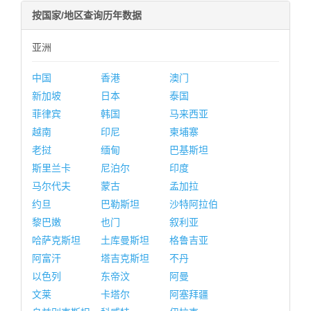
按国家/地区查询历年数据
亚洲
中国
香港
澳门
新加坡
日本
泰国
菲律宾
韩国
马来西亚
越南
印尼
柬埔寨
老挝
缅甸
巴基斯坦
斯里兰卡
尼泊尔
印度
马尔代夫
蒙古
孟加拉
约旦
巴勒斯坦
沙特阿拉伯
黎巴嫩
也门
叙利亚
哈萨克斯坦
土库曼斯坦
格鲁吉亚
阿富汗
塔吉克斯坦
不丹
以色列
东帝汶
阿曼
文莱
卡塔尔
阿塞拜疆