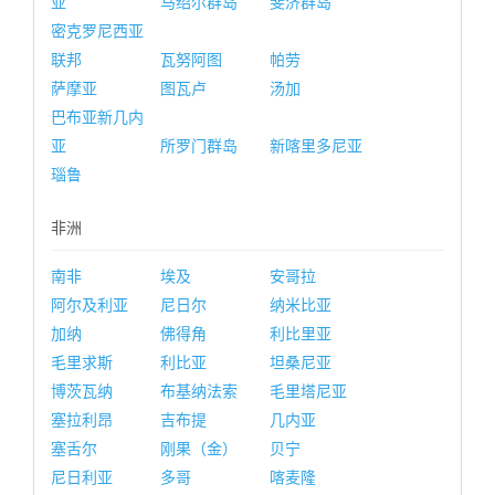
亚
马绍尔群岛
斐济群岛
密克罗尼西亚
联邦
瓦努阿图
帕劳
萨摩亚
图瓦卢
汤加
巴布亚新几内
亚
所罗门群岛
新喀里多尼亚
瑙鲁
非洲
南非
埃及
安哥拉
阿尔及利亚
尼日尔
纳米比亚
加纳
佛得角
利比里亚
毛里求斯
利比亚
坦桑尼亚
博茨瓦纳
布基纳法索
毛里塔尼亚
塞拉利昂
吉布提
几内亚
塞舌尔
刚果（金）
贝宁
尼日利亚
多哥
喀麦隆