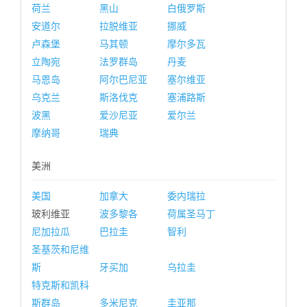
荷兰
黑山
白俄罗斯
安道尔
拉脱维亚
挪威
卢森堡
马其顿
摩尔多瓦
立陶宛
法罗群岛
丹麦
马恩岛
阿尔巴尼亚
塞尔维亚
乌克兰
斯洛伐克
塞浦路斯
波黑
爱沙尼亚
爱尔兰
摩纳哥
瑞典
美洲
美国
加拿大
委内瑞拉
玻利维亚
波多黎各
荷属圣马丁
尼加拉瓜
巴拉圭
智利
圣基茨和尼维
斯
牙买加
乌拉圭
特克斯和凯科
斯群岛
多米尼克
圭亚那