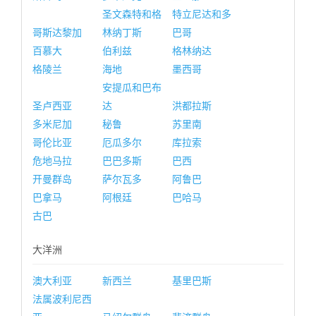
圣文森特和格
特立尼达和多
哥斯达黎加
林纳丁斯
巴哥
百慕大
伯利兹
格林纳达
格陵兰
海地
墨西哥
安提瓜和巴布
圣卢西亚
达
洪都拉斯
多米尼加
秘鲁
苏里南
哥伦比亚
厄瓜多尔
库拉索
危地马拉
巴巴多斯
巴西
开曼群岛
萨尔瓦多
阿鲁巴
巴拿马
阿根廷
巴哈马
古巴
大洋洲
澳大利亚
新西兰
基里巴斯
法属波利尼西