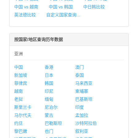
中国 vs 越南
中国 vs 韩国
中日韩比较
英法德比较
自定义国家查询...
按国家/地区查询历年数据
亚洲
中国
香港
澳门
新加坡
日本
泰国
菲律宾
韩国
马来西亚
越南
印尼
柬埔寨
老挝
缅甸
巴基斯坦
斯里兰卡
尼泊尔
印度
马尔代夫
蒙古
孟加拉
约旦
巴勒斯坦
沙特阿拉伯
黎巴嫩
也门
叙利亚