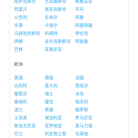
哈萨克斯坦
土库曼斯坦
格鲁吉亚
阿富汗
塔吉克斯坦
不丹
以色列
东帝汶
阿曼
文莱
卡塔尔
阿塞拜疆
乌兹别克斯坦
科威特
伊拉克
伊朗
吉尔吉斯斯坦
阿联酋
巴林
亚美尼亚
欧洲
英国
德国
法国
比利时
意大利
西班牙
葡萄牙
瑞士
冰岛
奥地利
捷克
匈牙利
波兰
希腊
俄罗斯
土耳其
保加利亚
罗马尼亚
斯洛文尼亚
克罗地亚
圣马力诺
芬兰
列支敦士登
马耳他