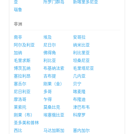
亚
所罗门群岛
新喀里多尼亚
瑙鲁
非洲
南非
埃及
安哥拉
阿尔及利亚
尼日尔
纳米比亚
加纳
佛得角
利比里亚
毛里求斯
利比亚
坦桑尼亚
博茨瓦纳
布基纳法索
毛里塔尼亚
塞拉利昂
吉布提
几内亚
塞舌尔
刚果（金）
贝宁
尼日利亚
多哥
喀麦隆
摩洛哥
乍得
布隆迪
莱索托
莫桑比克
津巴布韦
刚果（布）
埃塞俄比亚
科摩罗
圣多美和普林
西比
马达加斯加
塞内加尔