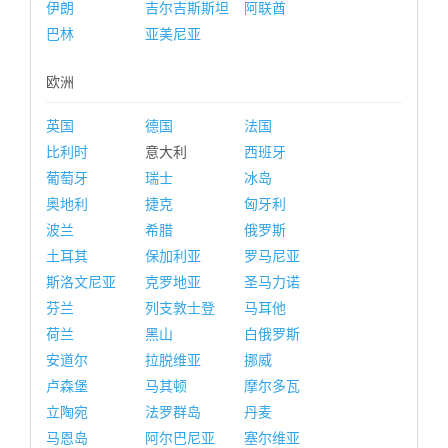
伊朗
吉尔吉斯斯坦
阿联酋
巴林
亚美尼亚
欧洲
英国
德国
法国
比利时
意大利
西班牙
葡萄牙
瑞士
冰岛
奥地利
捷克
匈牙利
波兰
希腊
俄罗斯
土耳其
保加利亚
罗马尼亚
斯洛文尼亚
克罗地亚
圣马力诺
芬兰
列支敦士登
马耳他
荷兰
黑山
白俄罗斯
安道尔
拉脱维亚
挪威
卢森堡
马其顿
摩尔多瓦
立陶宛
法罗群岛
丹麦
马恩岛
阿尔巴尼亚
塞尔维亚