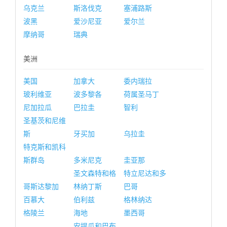
乌克兰
斯洛伐克
塞浦路斯
波黑
爱沙尼亚
爱尔兰
摩纳哥
瑞典
美洲
美国
加拿大
委内瑞拉
玻利维亚
波多黎各
荷属圣马丁
尼加拉瓜
巴拉圭
智利
圣基茨和尼维
斯
牙买加
乌拉圭
特克斯和凯科
斯群岛
多米尼克
圭亚那
圣文森特和格
特立尼达和多
哥斯达黎加
林纳丁斯
巴哥
百慕大
伯利兹
格林纳达
格陵兰
海地
墨西哥
安提瓜和巴布