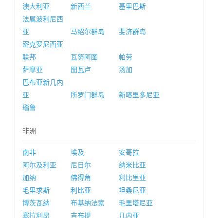
澳大利亚
新西兰
基里巴斯
法属波利尼西
亚
马绍尔群岛
斐济群岛
密克罗尼西亚
联邦
瓦努阿图
帕劳
萨摩亚
图瓦卢
汤加
巴布亚新几内
亚
所罗门群岛
新喀里多尼亚
瑙鲁
非洲
南非
埃及
安哥拉
阿尔及利亚
尼日尔
纳米比亚
加纳
佛得角
利比里亚
毛里求斯
利比亚
坦桑尼亚
博茨瓦纳
布基纳法索
毛里塔尼亚
塞拉利昂
吉布提
几内亚