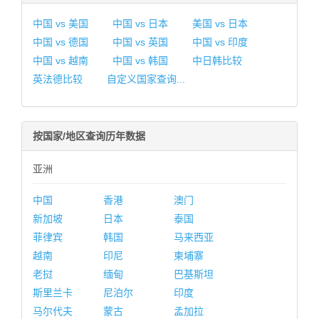
中国 vs 美国
中国 vs 日本
美国 vs 日本
中国 vs 德国
中国 vs 英国
中国 vs 印度
中国 vs 越南
中国 vs 韩国
中日韩比较
英法德比较
自定义国家查询...
按国家/地区查询历年数据
亚洲
中国
香港
澳门
新加坡
日本
泰国
菲律宾
韩国
马来西亚
越南
印尼
柬埔寨
老挝
缅甸
巴基斯坦
斯里兰卡
尼泊尔
印度
马尔代夫
蒙古
孟加拉