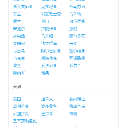
斯洛文尼亚
克罗地亚
圣马力诺
芬兰
列支敦士登
马耳他
荷兰
黑山
白俄罗斯
安道尔
拉脱维亚
挪威
卢森堡
马其顿
摩尔多瓦
立陶宛
法罗群岛
丹麦
马恩岛
阿尔巴尼亚
塞尔维亚
乌克兰
斯洛伐克
塞浦路斯
波黑
爱沙尼亚
爱尔兰
摩纳哥
瑞典
美洲
美国
加拿大
委内瑞拉
玻利维亚
波多黎各
荷属圣马丁
尼加拉瓜
巴拉圭
智利
圣基茨和尼维