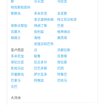
斯
牙买加
乌拉圭
特克斯和凯科
斯群岛
多米尼克
圭亚那
圣文森特和格
特立尼达和多
哥斯达黎加
林纳丁斯
巴哥
百慕大
伯利兹
格林纳达
格陵兰
海地
墨西哥
安提瓜和巴布
圣卢西亚
达
洪都拉斯
多米尼加
秘鲁
苏里南
哥伦比亚
厄瓜多尔
库拉索
危地马拉
巴巴多斯
巴西
开曼群岛
萨尔瓦多
阿鲁巴
巴拿马
阿根廷
巴哈马
古巴
大洋洲