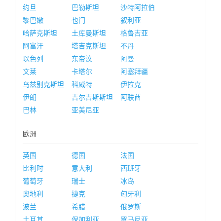
约旦
巴勒斯坦
沙特阿拉伯
黎巴嫩
也门
叙利亚
哈萨克斯坦
土库曼斯坦
格鲁吉亚
阿富汗
塔吉克斯坦
不丹
以色列
东帝汶
阿曼
文莱
卡塔尔
阿塞拜疆
乌兹别克斯坦
科威特
伊拉克
伊朗
吉尔吉斯斯坦
阿联酋
巴林
亚美尼亚
欧洲
英国
德国
法国
比利时
意大利
西班牙
葡萄牙
瑞士
冰岛
奥地利
捷克
匈牙利
波兰
希腊
俄罗斯
土耳其
保加利亚
罗马尼亚