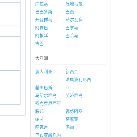
库拉索
危地马拉
巴巴多斯
巴西
开曼群岛
萨尔瓦多
阿鲁巴
巴拿马
阿根廷
巴哈马
古巴
大洋洲
澳大利亚
新西兰
法属波利尼西
基里巴斯
亚
马绍尔群岛
斐济群岛
密克罗尼西亚
联邦
瓦努阿图
帕劳
萨摩亚
图瓦卢
汤加
巴布亚新几内