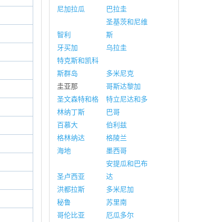
尼加拉瓜
巴拉圭
圣基茨和尼维
智利
斯
牙买加
乌拉圭
特克斯和凯科
斯群岛
多米尼克
圭亚那
哥斯达黎加
圣文森特和格
特立尼达和多
林纳丁斯
巴哥
百慕大
伯利兹
格林纳达
格陵兰
海地
墨西哥
安提瓜和巴布
圣卢西亚
达
洪都拉斯
多米尼加
秘鲁
苏里南
哥伦比亚
厄瓜多尔