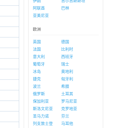
伊朗
吉尔吉斯斯坦
阿联酋
巴林
亚美尼亚
欧洲
英国
德国
法国
比利时
意大利
西班牙
葡萄牙
瑞士
冰岛
奥地利
捷克
匈牙利
波兰
希腊
俄罗斯
土耳其
保加利亚
罗马尼亚
斯洛文尼亚
克罗地亚
圣马力诺
芬兰
列支敦士登
马耳他