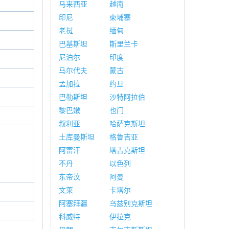
马来西亚
越南
印尼
柬埔寨
老挝
缅甸
巴基斯坦
斯里兰卡
尼泊尔
印度
马尔代夫
蒙古
孟加拉
约旦
巴勒斯坦
沙特阿拉伯
黎巴嫩
也门
叙利亚
哈萨克斯坦
土库曼斯坦
格鲁吉亚
阿富汗
塔吉克斯坦
不丹
以色列
东帝汶
阿曼
文莱
卡塔尔
阿塞拜疆
乌兹别克斯坦
科威特
伊拉克