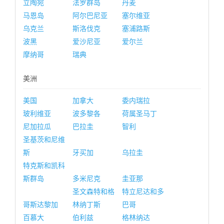
立陶宛
法罗群岛
丹麦
马恩岛
阿尔巴尼亚
塞尔维亚
乌克兰
斯洛伐克
塞浦路斯
波黑
爱沙尼亚
爱尔兰
摩纳哥
瑞典
美洲
美国
加拿大
委内瑞拉
玻利维亚
波多黎各
荷属圣马丁
尼加拉瓜
巴拉圭
智利
圣基茨和尼维
斯
牙买加
乌拉圭
特克斯和凯科
斯群岛
多米尼克
圭亚那
圣文森特和格
特立尼达和多
哥斯达黎加
林纳丁斯
巴哥
百慕大
伯利兹
格林纳达