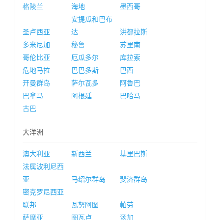
格陵兰
海地
墨西哥
安提瓜和巴布
圣卢西亚
达
洪都拉斯
多米尼加
秘鲁
苏里南
哥伦比亚
厄瓜多尔
库拉索
危地马拉
巴巴多斯
巴西
开曼群岛
萨尔瓦多
阿鲁巴
巴拿马
阿根廷
巴哈马
古巴
大洋洲
澳大利亚
新西兰
基里巴斯
法属波利尼西
亚
马绍尔群岛
斐济群岛
密克罗尼西亚
联邦
瓦努阿图
帕劳
萨摩亚
图瓦卢
汤加