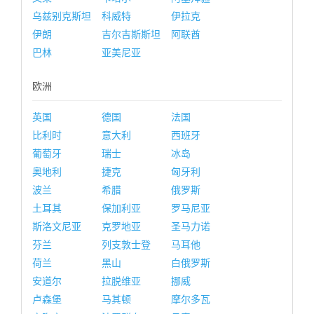
乌兹别克斯坦
科威特
伊拉克
伊朗
吉尔吉斯斯坦
阿联酋
巴林
亚美尼亚
欧洲
英国
德国
法国
比利时
意大利
西班牙
葡萄牙
瑞士
冰岛
奥地利
捷克
匈牙利
波兰
希腊
俄罗斯
土耳其
保加利亚
罗马尼亚
斯洛文尼亚
克罗地亚
圣马力诺
芬兰
列支敦士登
马耳他
荷兰
黑山
白俄罗斯
安道尔
拉脱维亚
挪威
卢森堡
马其顿
摩尔多瓦