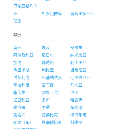
巴布亚新几内
亚
所罗门群岛
新喀里多尼亚
瑙鲁
非洲
南非
埃及
安哥拉
阿尔及利亚
尼日尔
纳米比亚
加纳
佛得角
利比里亚
毛里求斯
利比亚
坦桑尼亚
博茨瓦纳
布基纳法索
毛里塔尼亚
塞拉利昂
吉布提
几内亚
塞舌尔
刚果（金）
贝宁
尼日利亚
多哥
喀麦隆
摩洛哥
乍得
布隆迪
莱索托
莫桑比克
津巴布韦
刚果（布）
埃塞俄比亚
科摩罗