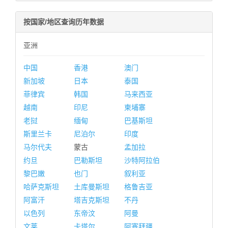
按国家/地区查询历年数据
亚洲
中国
香港
澳门
新加坡
日本
泰国
菲律宾
韩国
马来西亚
越南
印尼
柬埔寨
老挝
缅甸
巴基斯坦
斯里兰卡
尼泊尔
印度
马尔代夫
蒙古
孟加拉
约旦
巴勒斯坦
沙特阿拉伯
黎巴嫩
也门
叙利亚
哈萨克斯坦
土库曼斯坦
格鲁吉亚
阿富汗
塔吉克斯坦
不丹
以色列
东帝汶
阿曼
文莱
卡塔尔
阿塞拜疆