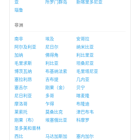
亚
所罗门群岛
新喀里多尼亚
瑙鲁
非洲
南非
埃及
安哥拉
阿尔及利亚
尼日尔
纳米比亚
加纳
佛得角
利比里亚
毛里求斯
利比亚
坦桑尼亚
博茨瓦纳
布基纳法索
毛里塔尼亚
塞拉利昂
吉布提
几内亚
塞舌尔
刚果（金）
贝宁
尼日利亚
多哥
喀麦隆
摩洛哥
乍得
布隆迪
莱索托
莫桑比克
津巴布韦
刚果（布）
埃塞俄比亚
科摩罗
圣多美和普林
西比
马达加斯加
塞内加尔