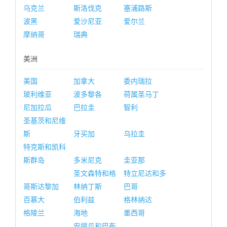
乌克兰
斯洛伐克
塞浦路斯
波黑
爱沙尼亚
爱尔兰
摩纳哥
瑞典
美洲
美国
加拿大
委内瑞拉
玻利维亚
波多黎各
荷属圣马丁
尼加拉瓜
巴拉圭
智利
圣基茨和尼维
斯
牙买加
乌拉圭
特克斯和凯科
斯群岛
多米尼克
圭亚那
圣文森特和格
特立尼达和多
哥斯达黎加
林纳丁斯
巴哥
百慕大
伯利兹
格林纳达
格陵兰
海地
墨西哥
安提瓜和巴布