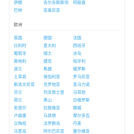
伊朗
吉尔吉斯斯坦
阿联酋
巴林
亚美尼亚
欧洲
英国
德国
法国
比利时
意大利
西班牙
葡萄牙
瑞士
冰岛
奥地利
捷克
匈牙利
波兰
希腊
俄罗斯
土耳其
保加利亚
罗马尼亚
斯洛文尼亚
克罗地亚
圣马力诺
芬兰
列支敦士登
马耳他
荷兰
黑山
白俄罗斯
安道尔
拉脱维亚
挪威
卢森堡
马其顿
摩尔多瓦
立陶宛
法罗群岛
丹麦
马恩岛
阿尔巴尼亚
塞尔维亚