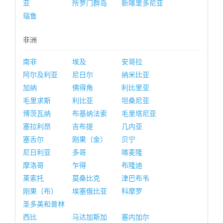
亚
所罗门群岛
新喀里多尼亚
瑙鲁
非洲
南非
埃及
安哥拉
阿尔及利亚
尼日尔
纳米比亚
加纳
佛得角
利比里亚
毛里求斯
利比亚
坦桑尼亚
博茨瓦纳
布基纳法索
毛里塔尼亚
塞拉利昂
吉布提
几内亚
塞舌尔
刚果（金）
贝宁
尼日利亚
多哥
喀麦隆
摩洛哥
乍得
布隆迪
莱索托
莫桑比克
津巴布韦
刚果（布）
埃塞俄比亚
科摩罗
圣多美和普林
西比
马达加斯加
塞内加尔