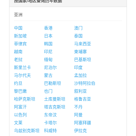
按国家/地区查询历年数据
亚洲
中国
香港
澳门
新加坡
日本
泰国
菲律宾
韩国
马来西亚
越南
印尼
柬埔寨
老挝
缅甸
巴基斯坦
斯里兰卡
尼泊尔
印度
马尔代夫
蒙古
孟加拉
约旦
巴勒斯坦
沙特阿拉伯
黎巴嫩
也门
叙利亚
哈萨克斯坦
土库曼斯坦
格鲁吉亚
阿富汗
塔吉克斯坦
不丹
以色列
东帝汶
阿曼
文莱
卡塔尔
阿塞拜疆
乌兹别克斯坦
科威特
伊拉克