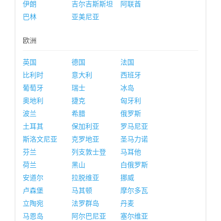
伊朗
吉尔吉斯斯坦
阿联酋
巴林
亚美尼亚
欧洲
英国
德国
法国
比利时
意大利
西班牙
葡萄牙
瑞士
冰岛
奥地利
捷克
匈牙利
波兰
希腊
俄罗斯
土耳其
保加利亚
罗马尼亚
斯洛文尼亚
克罗地亚
圣马力诺
芬兰
列支敦士登
马耳他
荷兰
黑山
白俄罗斯
安道尔
拉脱维亚
挪威
卢森堡
马其顿
摩尔多瓦
立陶宛
法罗群岛
丹麦
马恩岛
阿尔巴尼亚
塞尔维亚