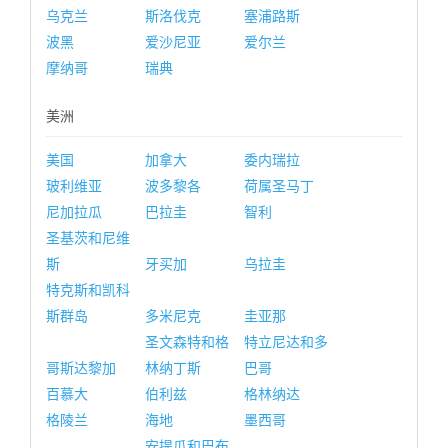
乌克兰
斯洛伐克
塞浦路斯
波黑
爱沙尼亚
爱尔兰
摩纳哥
瑞典
美洲
美国
加拿大
委内瑞拉
玻利维亚
波多黎各
荷属圣马丁
尼加拉瓜
巴拉圭
智利
圣基茨和尼维
斯
牙买加
乌拉圭
特克斯和凯科
斯群岛
多米尼克
圭亚那
圣文森特和格
特立尼达和多
哥斯达黎加
林纳丁斯
巴哥
百慕大
伯利兹
格林纳达
格陵兰
海地
墨西哥
安提瓜和巴布