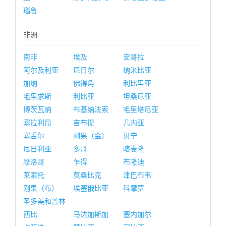
瑙鲁
非洲
南非
埃及
安哥拉
阿尔及利亚
尼日尔
纳米比亚
加纳
佛得角
利比里亚
毛里求斯
利比亚
坦桑尼亚
博茨瓦纳
布基纳法索
毛里塔尼亚
塞拉利昂
吉布提
几内亚
塞舌尔
刚果（金）
贝宁
尼日利亚
多哥
喀麦隆
摩洛哥
乍得
布隆迪
莱索托
莫桑比克
津巴布韦
刚果（布）
埃塞俄比亚
科摩罗
圣多美和普林
西比
马达加斯加
塞内加尔