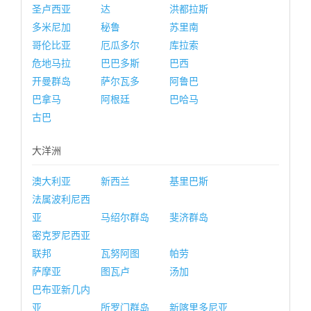
圣卢西亚
达
洪都拉斯
多米尼加
秘鲁
苏里南
哥伦比亚
厄瓜多尔
库拉索
危地马拉
巴巴多斯
巴西
开曼群岛
萨尔瓦多
阿鲁巴
巴拿马
阿根廷
巴哈马
古巴
大洋洲
澳大利亚
新西兰
基里巴斯
法属波利尼西
亚
马绍尔群岛
斐济群岛
密克罗尼西亚
联邦
瓦努阿图
帕劳
萨摩亚
图瓦卢
汤加
巴布亚新几内
亚
所罗门群岛
新喀里多尼亚