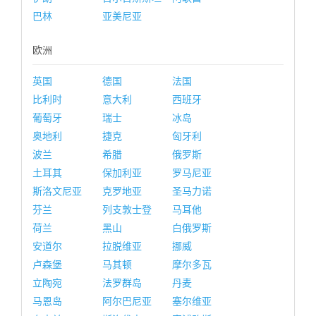
巴林
亚美尼亚
欧洲
英国
德国
法国
比利时
意大利
西班牙
葡萄牙
瑞士
冰岛
奥地利
捷克
匈牙利
波兰
希腊
俄罗斯
土耳其
保加利亚
罗马尼亚
斯洛文尼亚
克罗地亚
圣马力诺
芬兰
列支敦士登
马耳他
荷兰
黑山
白俄罗斯
安道尔
拉脱维亚
挪威
卢森堡
马其顿
摩尔多瓦
立陶宛
法罗群岛
丹麦
马恩岛
阿尔巴尼亚
塞尔维亚