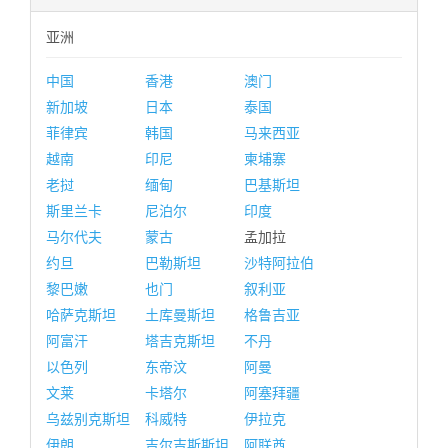
亚洲
中国
香港
澳门
新加坡
日本
泰国
菲律宾
韩国
马来西亚
越南
印尼
柬埔寨
老挝
缅甸
巴基斯坦
斯里兰卡
尼泊尔
印度
马尔代夫
蒙古
孟加拉
约旦
巴勒斯坦
沙特阿拉伯
黎巴嫩
也门
叙利亚
哈萨克斯坦
土库曼斯坦
格鲁吉亚
阿富汗
塔吉克斯坦
不丹
以色列
东帝汶
阿曼
文莱
卡塔尔
阿塞拜疆
乌兹别克斯坦
科威特
伊拉克
伊朗
吉尔吉斯斯坦
阿联酋