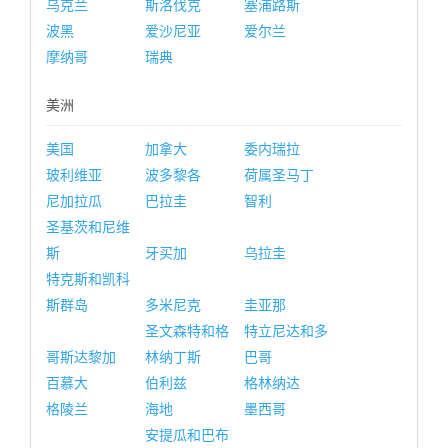
乌克兰
斯洛伐克
塞浦路斯
波黑
爱沙尼亚
爱尔兰
摩纳哥
瑞典
美洲
美国
加拿大
委内瑞拉
玻利维亚
波多黎各
荷属圣马丁
尼加拉瓜
巴拉圭
智利
圣基茨和尼维
斯
牙买加
乌拉圭
特克斯和凯科
斯群岛
多米尼克
圭亚那
圣文森特和格
特立尼达和多
哥斯达黎加
林纳丁斯
巴哥
百慕大
伯利兹
格林纳达
格陵兰
海地
墨西哥
安提瓜和巴布