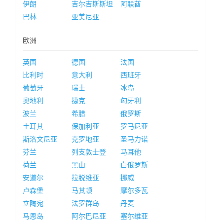
伊朗
吉尔吉斯斯坦
阿联酋
巴林
亚美尼亚
欧洲
英国
德国
法国
比利时
意大利
西班牙
葡萄牙
瑞士
冰岛
奥地利
捷克
匈牙利
波兰
希腊
俄罗斯
土耳其
保加利亚
罗马尼亚
斯洛文尼亚
克罗地亚
圣马力诺
芬兰
列支敦士登
马耳他
荷兰
黑山
白俄罗斯
安道尔
拉脱维亚
挪威
卢森堡
马其顿
摩尔多瓦
立陶宛
法罗群岛
丹麦
马恩岛
阿尔巴尼亚
塞尔维亚