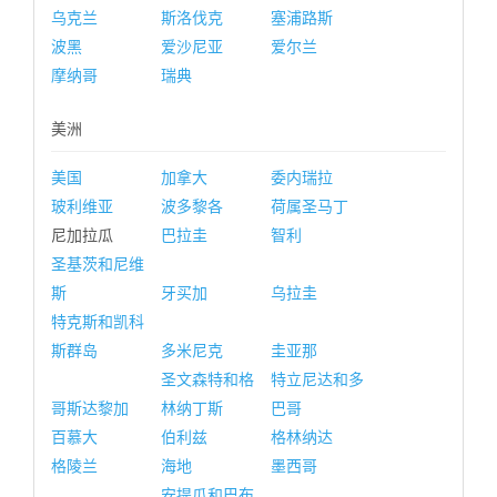
乌克兰
斯洛伐克
塞浦路斯
波黑
爱沙尼亚
爱尔兰
摩纳哥
瑞典
美洲
美国
加拿大
委内瑞拉
玻利维亚
波多黎各
荷属圣马丁
尼加拉瓜
巴拉圭
智利
圣基茨和尼维
斯
牙买加
乌拉圭
特克斯和凯科
斯群岛
多米尼克
圭亚那
圣文森特和格
特立尼达和多
哥斯达黎加
林纳丁斯
巴哥
百慕大
伯利兹
格林纳达
格陵兰
海地
墨西哥
安提瓜和巴布