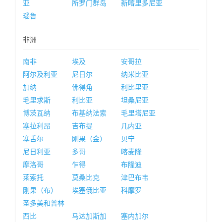
亚
所罗门群岛
新喀里多尼亚
瑙鲁
非洲
南非
埃及
安哥拉
阿尔及利亚
尼日尔
纳米比亚
加纳
佛得角
利比里亚
毛里求斯
利比亚
坦桑尼亚
博茨瓦纳
布基纳法索
毛里塔尼亚
塞拉利昂
吉布提
几内亚
塞舌尔
刚果（金）
贝宁
尼日利亚
多哥
喀麦隆
摩洛哥
乍得
布隆迪
莱索托
莫桑比克
津巴布韦
刚果（布）
埃塞俄比亚
科摩罗
圣多美和普林
西比
马达加斯加
塞内加尔