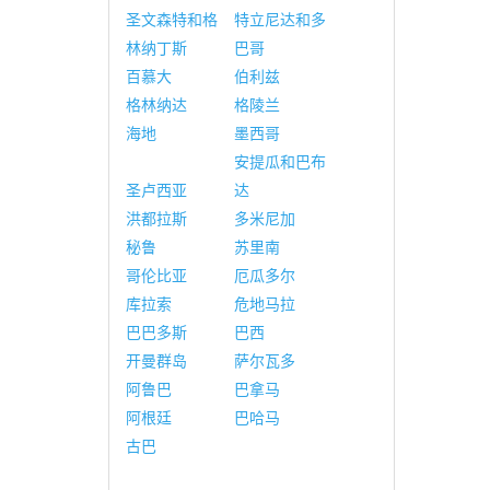
圣文森特和格
特立尼达和多
林纳丁斯
巴哥
百慕大
伯利兹
格林纳达
格陵兰
海地
墨西哥
安提瓜和巴布
圣卢西亚
达
洪都拉斯
多米尼加
秘鲁
苏里南
哥伦比亚
厄瓜多尔
库拉索
危地马拉
巴巴多斯
巴西
开曼群岛
萨尔瓦多
阿鲁巴
巴拿马
阿根廷
巴哈马
古巴