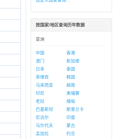
自定义国家查询...
按国家/地区查询历年数据
亚洲
中国
香港
澳门
新加坡
日本
泰国
菲律宾
韩国
马来西亚
越南
印尼
柬埔寨
老挝
缅甸
巴基斯坦
斯里兰卡
尼泊尔
印度
马尔代夫
蒙古
孟加拉
约旦