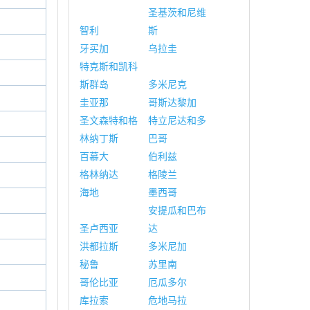
圣基茨和尼维
智利
斯
牙买加
乌拉圭
特克斯和凯科
斯群岛
多米尼克
圭亚那
哥斯达黎加
圣文森特和格
特立尼达和多
林纳丁斯
巴哥
百慕大
伯利兹
格林纳达
格陵兰
海地
墨西哥
安提瓜和巴布
圣卢西亚
达
洪都拉斯
多米尼加
秘鲁
苏里南
哥伦比亚
厄瓜多尔
库拉索
危地马拉