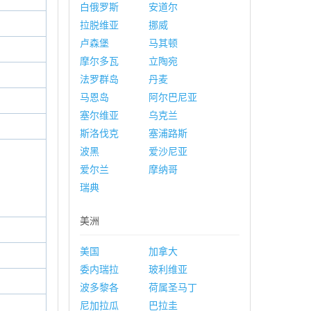
白俄罗斯
安道尔
拉脱维亚
挪威
卢森堡
马其顿
摩尔多瓦
立陶宛
法罗群岛
丹麦
马恩岛
阿尔巴尼亚
塞尔维亚
乌克兰
斯洛伐克
塞浦路斯
波黑
爱沙尼亚
爱尔兰
摩纳哥
瑞典
美洲
美国
加拿大
委内瑞拉
玻利维亚
波多黎各
荷属圣马丁
尼加拉瓜
巴拉圭