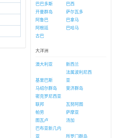
巴巴多斯
巴西
开曼群岛
萨尔瓦多
阿鲁巴
巴拿马
阿根廷
巴哈马
古巴
大洋洲
澳大利亚
新西兰
法属波利尼西
基里巴斯
亚
马绍尔群岛
斐济群岛
密克罗尼西亚
联邦
瓦努阿图
帕劳
萨摩亚
图瓦卢
汤加
巴布亚新几内
亚
所罗门群岛